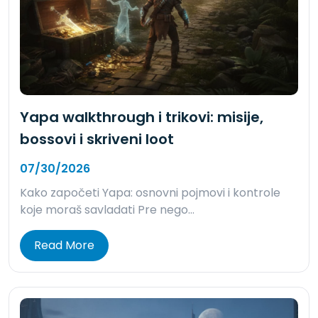
Yapa walkthrough i trikovi: misije,
bossovi i skriveni loot
07/30/2026
Kako započeti Yapa: osnovni pojmovi i kontrole
koje moraš savladati Pre nego…
Read More