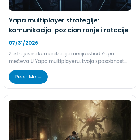
Yapa multiplayer strategije:
komunikacija, pozicioniranje i rotacije
07/31/2026
Zašto jasna komunikacija menja ishod Yapa
mečeva U Yapa multiplayeru, tvoja sposobnost…
Read More