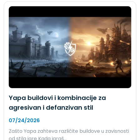
Yapa buildovi i kombinacije za
agresivan i defanzivan stil
07/24/2026
Zašto Yapa zahteva različite buildove u zavisnosti
od stila igre Kada igraš…