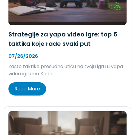
Strategije za yapa video igre: top 5
taktika koje rade svaki put
07/26/2026
Zašto taktike presudno utiču na tvoju igru u yapa
video igrama Kada…
Read More