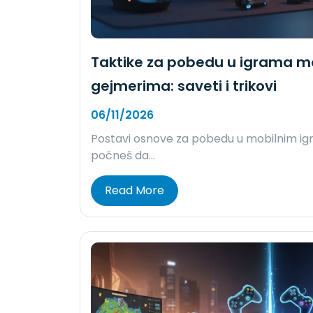
Taktike za pobedu u igrama m
gejmerima: saveti i trikovi
06/11/2026
Postavi osnove za pobedu u mobilnim ig
počneš da…
Read More