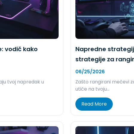
e: vodič kako
Napredne strategij
strategije za rang
06/25/2026
aju tvoj napredak u
Zašto rangirani mečevi z
utiče na tvoju…
Read More