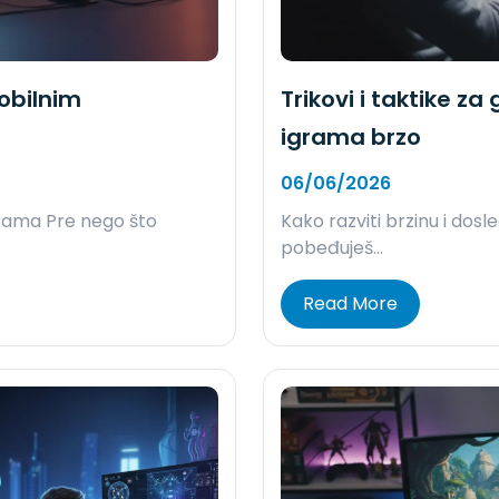
obilnim
Trikovi i taktike z
igrama brzo
06/06/2026
rama Pre nego što
Kako razviti brzinu i do
pobeđuješ…
Read More