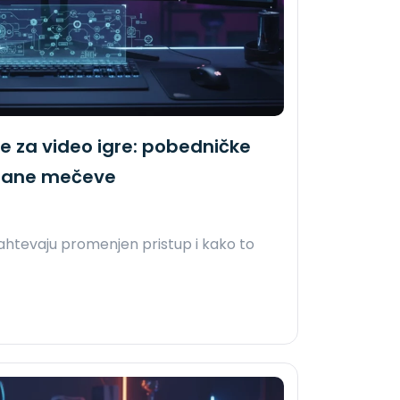
e za video igre: pobedničke
irane mečeve
ahtevaju promenjen pristup i kako to