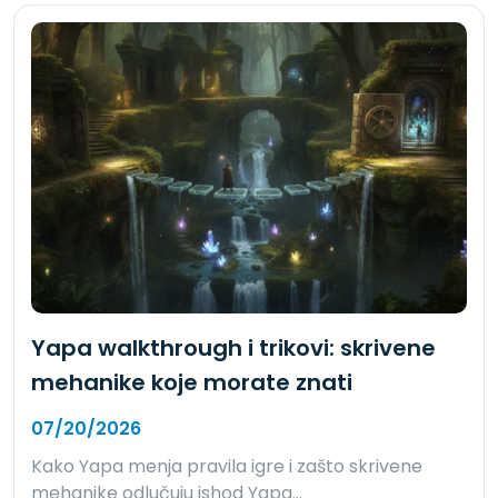
Yapa walkthrough i trikovi: skrivene
mehanike koje morate znati
07/20/2026
Kako Yapa menja pravila igre i zašto skrivene
mehanike odlučuju ishod Yapa…