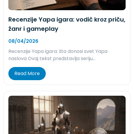
Recenzije Yapa igara: vodič kroz priču,
žanr i gameplay
08/04/2026
Recenzije Yapa igara: šta donosi svet Yapa
naslova Ovaj tekst predstavlja seriju…
Read More