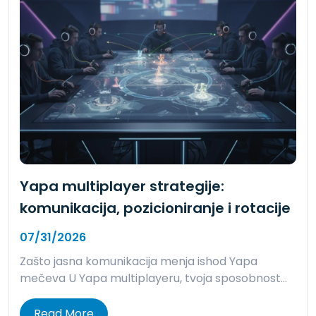
Yapa multiplayer strategije:
komunikacija, pozicioniranje i rotacije
07/31/2026
Zašto jasna komunikacija menja ishod Yapa
mečeva U Yapa multiplayeru, tvoja sposobnost…
Read More