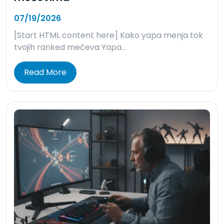
07/19/2026
[Start HTML content here] Kako yapa menja tok
tvojih ranked mečeva Yapa…
Read More