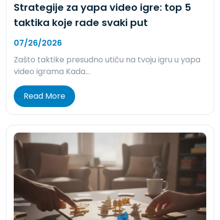
Strategije za yapa video igre: top 5
taktika koje rade svaki put
07/26/2026
Zašto taktike presudno utiču na tvoju igru u yapa
video igrama Kada…
Read More