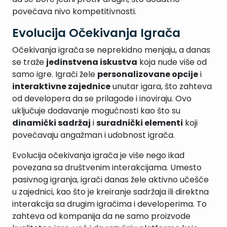
povećava nivo kompetitivnosti.
Evolucija Očekivanja Igrača
Očekivanja igrača se neprekidno menjaju, a danas
se traže
jedinstvena iskustva
koja nude više od
samo igre. Igrači žele
personalizovane opcije
i
interaktivne zajednice
unutar igara, što zahteva
od developera da se prilagode i inoviraju. Ovo
uključuje dodavanje mogućnosti kao što su
dinamički sadržaj
i
suradnički elementi
koji
povećavaju angažman i udobnost igrača.
Evolucija očekivanja igrača je više nego ikad
povezana sa društvenim interakcijama. Umesto
pasivnog igranja, igrači danas žele aktivno učešće
u zajednici, kao što je kreiranje sadržaja ili direktna
interakcija sa drugim igračima i developerima. To
zahteva od kompanija da ne samo proizvode