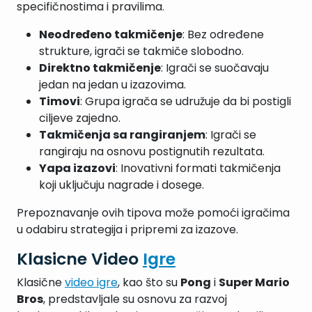
specifičnostima i pravilima.
Neodređeno takmičenje
: Bez određene
strukture, igrači se takmiče slobodno.
Direktno takmičenje
: Igrači se suočavaju
jedan na jedan u izazovima.
Timovi
: Grupa igrača se udružuje da bi postigli
ciljeve zajedno.
Takmičenja sa rangiranjem
: Igrači se
rangiraju na osnovu postignutih rezultata.
Yapa izazovi
: Inovativni formati takmičenja
koji uključuju nagrade i dosege.
Prepoznavanje ovih tipova može pomoći igračima
u odabiru strategija i pripremi za izazove.
Klasicne Video
Igre
Klasične
video igre
, kao što su
Pong
i
Super Mario
Bros
, predstavljale su osnovu za razvoj