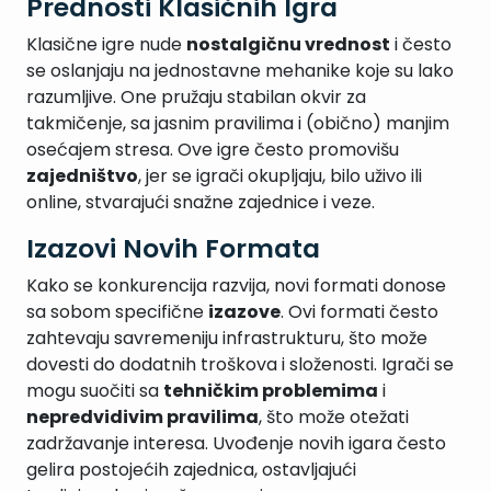
Prednosti Klasičnih Igra
Klasične igre nude
nostalgičnu vrednost
i često
se oslanjaju na jednostavne mehanike koje su lako
razumljive. One pružaju stabilan okvir za
takmičenje, sa jasnim pravilima i (obično) manjim
osećajem stresa. Ove igre često promovišu
zajedništvo
, jer se igrači okupljaju, bilo uživo ili
online, stvarajući snažne zajednice i veze.
Izazovi Novih Formata
Kako se konkurencija razvija, novi formati donose
sa sobom specifične
izazove
. Ovi formati često
zahtevaju savremeniju infrastrukturu, što može
dovesti do dodatnih troškova i složenosti. Igrači se
mogu suočiti sa
tehničkim problemima
i
nepredvidivim pravilima
, što može otežati
zadržavanje interesa. Uvođenje novih igara često
gelira postojećih zajednica, ostavljajući