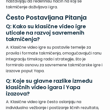
nastavljaju da redefinišu način na koji se
takmičenje doživljava i igra.
Često Postavljana Pitanja
Q: Kako su klasične video igre
uticale na razvoj savremenih
takmičenja?
A: Klasične video igre su postavile temelje za
pravila i formate takmičenja, omogućavajući ranu
integraciju timskog rada i strategije, što je
formiralo osnovu za savremene takmičarske igre i
izazove poput Yapa.
Q: Koje su glavne razlike između
klasičnih video igara i Yapa
izazova?
A: Klasične video igre često oslanjaju na
individualno vežbanje i postizanje ličnih rezultata,