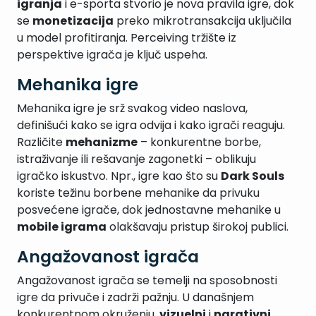
igranja
i e-sporta stvorio je nova pravila igre, dok
se
monetizacija
preko mikrotransakcija uključila
u model profitiranja. Perceiving tržište iz
perspektive igrača je ključ uspeha.
Mehanika igre
Mehanika igre je srž svakog video naslova,
definišući kako se igra odvija i kako igrači reaguju.
Različite
mehanizme
– konkurentne borbe,
istraživanje ili rešavanje zagonetki – oblikuju
igračko iskustvo. Npr., igre kao što su
Dark Souls
koriste težinu borbene mehanike da privuku
posvećene igrače, dok jednostavne mehanike u
mobile igrama
olakšavaju pristup širokoj publici.
Angažovanost igrača
Angažovanost igrača se temelji na sposobnosti
igre da privuče i zadrži pažnju. U današnjem
konkurentnom okruženju,
vizuelni
i
narativni