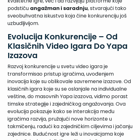
kvalitetne igre, već i da razvijaju platforme koje
podstiču
angažman i saradnju
, stvarajući tako
sveobuhvatna iskustva koja čine konkurenciju još
uzbudljivijom.
Evolucija Konkurencije – Od
Klasičnih Video Igara Do Yapa
Izazova
Razvoj konkurencije u svetu video igara je
transformisao pristup igračima, uvođenjem
inovacija koje su oblikovale savremene izazove. Od
klasičnih igara koje su se oslanjale na individualne
veštine, do masovnih Yapa izazova, vidimo porast
timske strategije i zajedničkog angažovanja. Ova
evolucija pokazuje kako se interakcija među
igračima razvija, pružajući nove horizonte u
takmičenju, radući ka zajedničkim ciljevima i jačanju
zajednice. Budućnost igre leži u inovaicjama koje