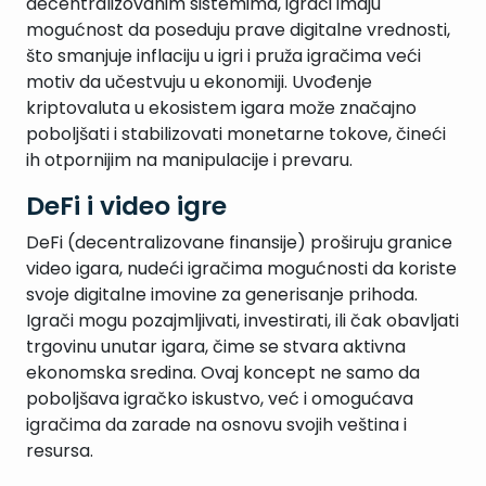
decentralizovanim sistemima, igrači imaju
mogućnost da poseduju prave digitalne vrednosti,
što smanjuje inflaciju u igri i pruža igračima veći
motiv da učestvuju u ekonomiji. Uvođenje
kriptovaluta u ekosistem igara može značajno
poboljšati i stabilizovati monetarne tokove, čineći
ih otpornijim na manipulacije i prevaru.
DeFi i video igre
DeFi (decentralizovane finansije) proširuju granice
video igara, nudeći igračima mogućnosti da koriste
svoje digitalne imovine za generisanje prihoda.
Igrači mogu pozajmljivati, investirati, ili čak obavljati
trgovinu unutar igara, čime se stvara aktivna
ekonomska sredina. Ovaj koncept ne samo da
poboljšava igračko iskustvo, već i omogućava
igračima da zarade na osnovu svojih veština i
resursa.