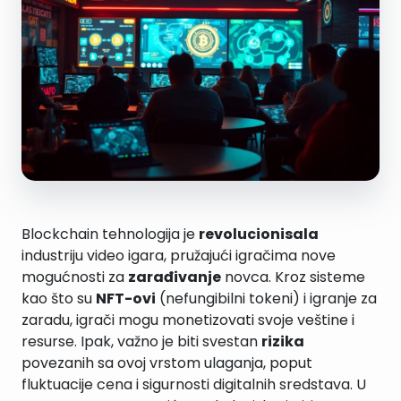
Blockchain tehnologija je
revolucionisala
industriju video igara, pružajući igračima nove
mogućnosti za
zarađivanje
novca. Kroz sisteme
kao što su
NFT-ovi
(nefungibilni tokeni) i igranje za
zaradu, igrači mogu monetizovati svoje veštine i
resurse. Ipak, važno je biti svestan
rizika
povezanih sa ovoj vrstom ulaganja, poput
fluktuacije cena i sigurnosti digitalnih sredstava. U