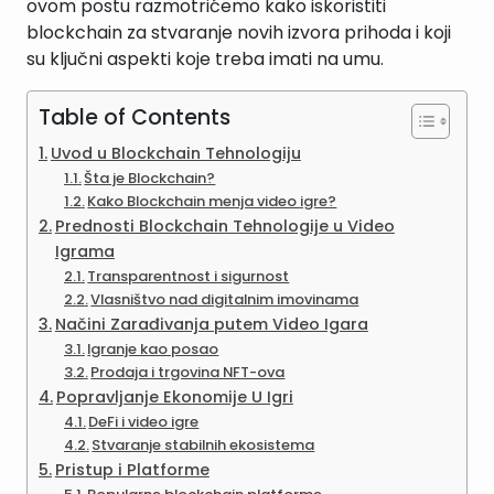
ovom postu razmotrićemo kako iskoristiti
blockchain za stvaranje novih izvora prihoda i koji
su ključni aspekti koje treba imati na umu.
Table of Contents
Uvod u Blockchain Tehnologiju
Šta je Blockchain?
Kako Blockchain menja video igre?
Prednosti Blockchain Tehnologije u Video
Igrama
Transparentnost i sigurnost
Vlasništvo nad digitalnim imovinama
Načini Zarađivanja putem Video Igara
Igranje kao posao
Prodaja i trgovina NFT-ova
Popravljanje Ekonomije U Igri
DeFi i video igre
Stvaranje stabilnih ekosistema
Pristup i Platforme