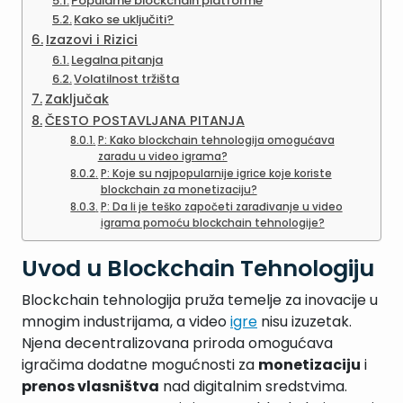
Popularne blockchain platforme
Kako se uključiti?
Izazovi i Rizici
Legalna pitanja
Volatilnost tržišta
Zaključak
ČESTO POSTAVLJANA PITANJA
P: Kako blockchain tehnologija omogućava
zaradu u video igrama?
P: Koje su najpopularnije igrice koje koriste
blockchain za monetizaciju?
P: Da li je teško započeti zarađivanje u video
igrama pomoću blockchain tehnologije?
Uvod u Blockchain Tehnologiju
Blockchain tehnologija pruža temelje za inovacije u
mnogim industrijama, a video
igre
nisu izuzetak.
Njena decentralizovana priroda omogućava
igračima dodatne mogućnosti za
monetizaciju
i
prenos vlasništva
nad digitalnim sredstvima.