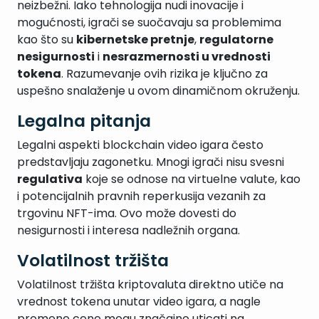
neizbežni. Iako tehnologija nudi inovacije i
mogućnosti, igrači se suočavaju sa problemima
kao što su
kibernetske pretnje
,
regulatorne
nesigurnosti
i
nesrazmernosti u vrednosti
tokena
. Razumevanje ovih rizika je ključno za
uspešno snalaženje u ovom dinamičnom okruženju.
Legalna pitanja
Legalni aspekti blockchain video igara često
predstavljaju zagonetku. Mnogi igrači nisu svesni
regulativa
koje se odnose na virtuelne valute, kao
i potencijalnih pravnih reperkusija vezanih za
trgovinu NFT-ima. Ovo može dovesti do
nesigurnosti i interesa nadležnih organa.
Volatilnost tržišta
Volatilnost tržišta kriptovaluta direktno utiče na
vrednost tokena unutar video igara, a nagle
promene cene mogu značajno uticati na