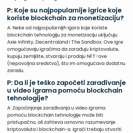
P: Koje su najpopularnije igrice koje
koriste blockchain za monetizaciju?
A: Neke od najpopularnijih igara koje koriste
blockchain tehnologiju za monetizaciju uključuju
Axie Infinity, Decentraland i The Sandbox. Ove igre
omogućavaju igračima da zarađuju kriptovalute,
kupuju zemljište, stvaraju i prodaju NFT-ove
(nepovoljna sredstva), što im omogućava dodatnu
zaradu.
P: Da li je teško započeti zarađivanje
u video igrama pomoću blockchain
tehnologije?
A: Započinjanje zarađivanja u video igrama
pomoću blockchain tehnologije može biti
pristupačno, ali zahteva osnovno razumevanje
kriptovaluta i blockchain-a. Igrači trebaju otvoriti