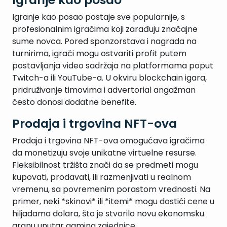
Igranje kao posao postaje sve popularnije, s
profesionalnim igračima koji zarađuju značajne
sume novca. Pored sponzorstava i nagrada na
turnirima, igrači mogu ostvariti profit putem
postavljanja video sadržaja na platformama poput
Twitch-a ili YouTube-a. U okviru blockchain igara,
pridruživanje timovima i advertorial angažman
često donosi dodatne benefite.
Prodaja i trgovina NFT-ova
Prodaja i trgovina NFT-ova omogućava igračima
da monetizuju svoje unikatne virtuelne resurse.
Fleksibilnost tržišta znači da se predmeti mogu
kupovati, prodavati, ili razmenjivati u realnom
vremenu, sa povremenim porastom vrednosti. Na
primer, neki *skinovi* ili *itemi* mogu dostići cene u
hiljadama dolara, što je stvorilo novu ekonomsku
granu unutar gaming zajednice.