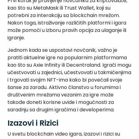
Prvi korak je pravljenje novčanika za kriptovalute,
kao što su MetaMask ili Trust Wallet, koji su
potrebni za interakciju sa blockchain mrežom.
Nakon toga, istraživanje različitih platformi i igara
može pomoći u izboru pravih opcija za ulaganje ili
igranje.
Jednom kada se uspostavi novčanik, važno je
pratiti aktuelne igre na popularnim platformama
kao što su Axie Infinity ili Decentraland. Igrači mogu
učestvovati u zajednici, učestvovati u takmičenjima
i trgovati svojim NFT-ima kako bi povećali svoje
šanse za zaradu. Aktivno članstvo u forumima i
društvenim mrežama vezanim za igre može
takođe doneti korisne uvide i mogućnosti za
saradnju sa drugim igračima i developerima.
Izazovi i Rizici
U svetu blockchain video igara, izazovi i rizici su