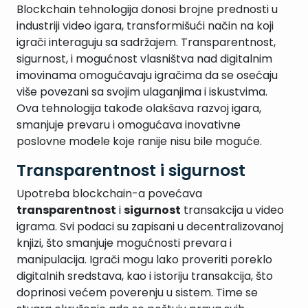
Blockchain tehnologija donosi brojne prednosti u
industriji video igara, transformišući način na koji
igrači interaguju sa sadržajem. Transparentnost,
sigurnost, i mogućnost vlasništva nad digitalnim
imovinama omogućavaju igračima da se osećaju
više povezani sa svojim ulaganjima i iskustvima.
Ova tehnologija takođe olakšava razvoj igara,
smanjuje prevaru i omogućava inovativne
poslovne modele koje ranije nisu bile moguće.
Transparentnost i sigurnost
Upotreba blockchain-a povećava
transparentnost
i
sigurnost
transakcija u video
igrama. Svi podaci su zapisani u decentralizovanoj
knjizi, što smanjuje mogućnosti prevara i
manipulacija. Igrači mogu lako proveriti poreklo
digitalnih sredstava, kao i istoriju transakcija, što
doprinosi većem poverenju u sistem. Time se