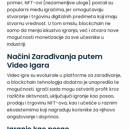
primer, NFT-ovi (nezamenljive uloge) postali su
popularni među igračima, jer omogućavaju
stvaranje i trgovinu digitalnih predmeta koji imaju
stvarnu vrednost. U tom smislu, blockchain ne
samo da menja iskustvo igranja, već i otvara nove
mogućnosti monetizacije za sve učesnike u
industriji.
Načini Zarađivanja putem
Video Igara
Video igre su evoluirale u platforme za zarađivanje,
a blockchain tehnologija dodatno je unapredila te
mogućnosti. Igrači sada mogu ostvariti profit kroz
različite aktivnosti, uključujući igranje kao posao,
prodaju i trgovinu NFT-ova, kao i učešće u raznim
ekosistemima koji nagrađuju korisnike za njihovo
angažovanje i doprinos.
Igranje kao posao