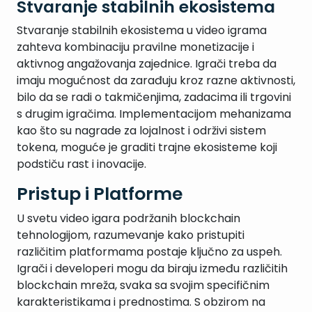
Stvaranje stabilnih ekosistema
Stvaranje stabilnih ekosistema u video igrama
zahteva kombinaciju pravilne monetizacije i
aktivnog angažovanja zajednice. Igrači treba da
imaju mogućnost da zarađuju kroz razne aktivnosti,
bilo da se radi o takmičenjima, zadacima ili trgovini
s drugim igračima. Implementacijom mehanizama
kao što su nagrade za lojalnost i održivi sistem
tokena, moguće je graditi trajne ekosisteme koji
podstiču rast i inovacije.
Pristup i Platforme
U svetu video igara podržanih blockchain
tehnologijom, razumevanje kako pristupiti
različitim platformama postaje ključno za uspeh.
Igrači i developeri mogu da biraju između različitih
blockchain mreža, svaka sa svojim specifičnim
karakteristikama i prednostima. S obzirom na