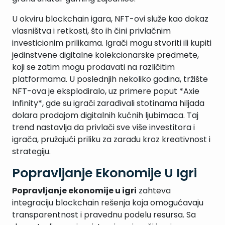
U okviru blockchain igara, NFT-ovi služe kao dokaz
vlasništva i retkosti, što ih čini privlačnim
investicionim prilikama. Igrači mogu stvoriti ili kupiti
jedinstvene digitalne kolekcionarske predmete,
koji se zatim mogu prodavati na različitim
platformama. U poslednjih nekoliko godina, tržište
NFT-ova je eksplodiralo, uz primere poput *Axie
Infinity*, gde su igrači zarađivali stotinama hiljada
dolara prodajom digitalnih kućnih ljubimaca. Taj
trend nastavlja da privlači sve više investitora i
igrača, pružajući priliku za zaradu kroz kreativnost i
strategiju.
Popravljanje Ekonomije U Igri
Popravljanje ekonomije u igri
zahteva
integraciju blockchain rešenja koja omogućavaju
transparentnost i pravednu podelu resursa. Sa