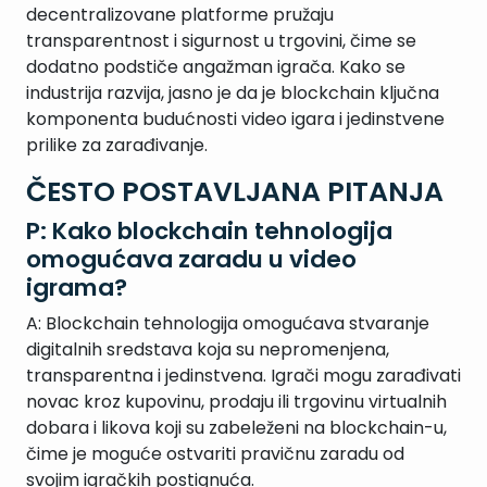
decentralizovane platforme pružaju
transparentnost i sigurnost u trgovini, čime se
dodatno podstiče angažman igrača. Kako se
industrija razvija, jasno je da je blockchain ključna
komponenta budućnosti video igara i jedinstvene
prilike za zarađivanje.
ČESTO POSTAVLJANA PITANJA
P: Kako blockchain tehnologija
omogućava zaradu u video
igrama?
A: Blockchain tehnologija omogućava stvaranje
digitalnih sredstava koja su nepromenjena,
transparentna i jedinstvena. Igrači mogu zarađivati
novac kroz kupovinu, prodaju ili trgovinu virtualnih
dobara i likova koji su zabeleženi na blockchain-u,
čime je moguće ostvariti pravičnu zaradu od
svojim igračkih postignuća.