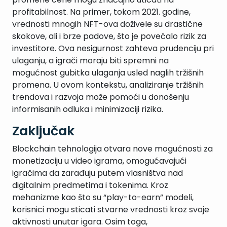
profitabilnost. Na primer, tokom 2021. godine,
vrednosti mnogih NFT-ova doživele su drastične
skokove, ali i brze padove, što je povećalo rizik za
investitore. Ova nesigurnost zahteva prudenciju pri
ulaganju, a igrači moraju biti spremni na
mogućnost gubitka ulaganja usled naglih tržišnih
promena. U ovom kontekstu, analiziranje tržišnih
trendova i razvoja može pomoći u donošenju
informisanih odluka i minimizaciji rizika.
Zaključak
Blockchain tehnologija otvara nove mogućnosti za
monetizaciju u video igrama, omogućavajući
igračima da zarađuju putem vlasništva nad
digitalnim predmetima i tokenima. Kroz
mehanizme kao što su “play-to-earn” modeli,
korisnici mogu sticati stvarne vrednosti kroz svoje
aktivnosti unutar igara. Osim toga,