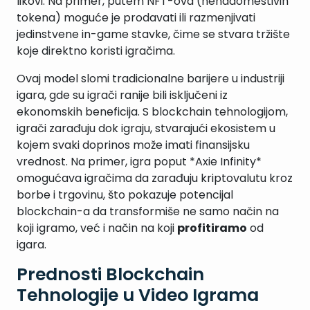
likovi. Na primer, putem NFT-ova (nenadomestivih
tokena) moguće je prodavati ili razmenjivati
jedinstvene in-game stavke, čime se stvara tržište
koje direktno koristi igračima.
Ovaj model slomi tradicionalne barijere u industriji
igara, gde su igrači ranije bili isključeni iz
ekonomskih beneficija. S blockchain tehnologijom,
igrači zarađuju dok igraju, stvarajući ekosistem u
kojem svaki doprinos može imati finansijsku
vrednost. Na primer, igra poput *Axie Infinity*
omogućava igračima da zarađuju kriptovalutu kroz
borbe i trgovinu, što pokazuje potencijal
blockchain-a da transformiše ne samo način na
koji igramo, već i način na koji
profitiramo
od
igara.
Prednosti Blockchain
Tehnologije u Video Igrama