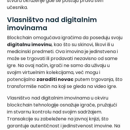
stvara okruženje gde se poštuju prava svih
učesnika.
Vlasništvo nad digitalnim
imovinama
Blockchain omogućava igračima da poseduju svoju
digitalnu imovinu
, kao što su skinovi, likovi ili u
medicinski predmeti. Ova imovina je jedinstvena i
može se trgovati ili prodavati nezavisno od same
igre. Na ovaj način, igrači ne samo da uživaju u
svojim virtuelnim kolekcijama, već mogu i
potencijalno
zaraditi novac
putem trgovanja, što
transformiše način na koji se gleda na video igre.
Vlasništvo nad digitalnim imovinama u okviru
blockchain tehnologije osnažuje igrače, pružajući
im stvarnu kontrolu nad svojim sadržajem.
Transakcije su zabeležene na javnoj knjizi, što
garantuje autentičnost i jedinstvenost imovine. Na