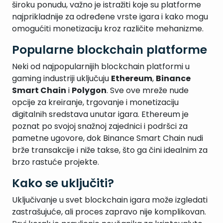
široku ponudu, važno je istražiti koje su platforme
najprikladnije za određene vrste igara i kako mogu
omogućiti monetizaciju kroz različite mehanizme.
Popularne blockchain platforme
Neki od najpopularnijih blockchain platformi u
gaming industriji uključuju
Ethereum
,
Binance
Smart Chain
i
Polygon
. Sve ove mreže nude
opcije za kreiranje, trgovanje i monetizaciju
digitalnih sredstava unutar igara. Ethereum je
poznat po svojoj snažnoj zajednici i podršci za
pametne ugovore, dok Binance Smart Chain nudi
brže transakcije i niže takse, što ga čini idealnim za
brzo rastuće projekte.
Kako se uključiti?
Uključivanje u svet blockchain igara može izgledati
zastrašujuće, ali proces zapravo nije komplikovan.