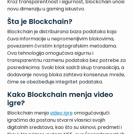
Kroz transparentnost i sigurnost, blockchain unosi
novu dimenziju u gaming iskustvo.
Šta je Blockchain?
Blockchain je distribuirana baza podataka koja
čuva informacije u nepromenljivim blokovima,
povezanim čvrstim kriptografskim metodama.
Ova tehnologija omogućava sigurnu i
transparentnu razmenu podataka bez potrebe za
posrednicima. Svaki blok sadrži skup transakcija, a
dodavanje novog bloka zahteva konsenzus mreže,
čime se obezbeđuje integritet podataka.
Kako Blockchain menja video
igre?
Blockchain menja
video igre
omogućavajući
igračima da postanu stvarni vlasnici svojih
digitalnih sredstava, kao što su skinovi, predmeti i