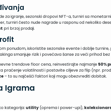
đivanja
de za igranje, sezonski dropovi NFT-a, turniri sa monetarn
r, turniri često nude nagrade u rasponu od nekoliko deset
at
pri brzoj prodaji.
ofit
 ponudom, iskoristite sezonske evente i doblje turnire, pra
 stakinga smanjuje rizik i povećava šanse za veći prihod be
nevne trendove floor cena, reinvestirajte najmanje
50% p
praćenje volatilnosti i postavite ciljeve za flip (npr. pr
ze
– to su najčešći faktori koji mogu obezvrediti dobitak.
a Igrama
ko kategorija:
utility
(oprema i power-upi),
kolekcionars