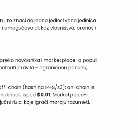
tu; to znači da jedna jedinstvena jedinica
) i omogućava dokaz vlasništva, prenos i
er preko novčanika i marketplace-a poput
etnuti pravila – ograničenu ponudu,
ff-chain (hash na IPFS/s3); on-chain je
a naknade ispod
$0.01
. Marketplace-i
jučni rizici koje igrači moraju razumeti.