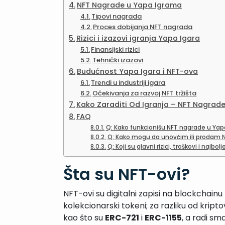
NFT Nagrade u Yapa Igrama
Tipovi nagrada
Proces dobijanja NFT nagrada
Rizici i izazovi igranja Yapa Igara
Finansijski rizici
Tehnički izazovi
Budućnost Yapa Igara i NFT-ova
Trendi u industriji igara
Očekivanja za razvoj NFT tržišta
Kako Zaraditi Od Igranja – NFT Nagrad
FAQ
Q: Kako funkcionišu NFT nagrade u Yap
Q: Kako mogu da unovčim ili prodam 
Q: Koji su glavni rizici, troškovi i naj
Šta su NFT-ovi?
NFT-ovi su digitalni zapisi na blockchainu 
kolekcionarski tokeni; za razliku od kript
kao što su
ERC-721
i
ERC-1155
, a radi sm