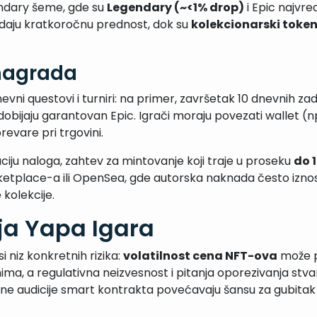
ndary šeme, gde su
Legendary (~<1% drop)
i Epic najvre
 daju kratkoročnu prednost, dok su
kolekcionarski token
 nagrada
evni questovi i turniri: na primer, završetak 10 dnevnih 
 dobijaju garantovan Epic. Igrači moraju povezati wallet (n
evare pri trgovini.
aciju naloga, zahtev za mintovanje koji traje u proseku
do 
etplace-a ili OpenSea, gde autorska naknada često izno
 kolekcije.
anja Yapa Igara
i niz konkretnih rizika:
volatilnost cena NFT-ova
može pr
nima, a regulativna neizvesnost i pitanja oporezivanja stvar
ne audicije smart kontrakta povećavaju šansu za gubitak s