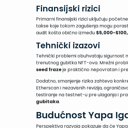
Finansijski rizici
Primarni finansijski rizici uključuju poče
takse koje tokom zagušenja mogu porasti
audit košta obično između
$5,000-$100
Tehnički izazovi
Tehnički problemi obuhvataju sigurnost n
trenutnog gubitka NFT-ova. Mrežni proble
seed fraze
je praktično nepovratan i pred
Dodatno, smanjenje rizika zahteva konkr
Etherscan i nezavisnih revizija, ogranič
testiranje na testnet-u pre ulaganja i pr
gubitaka
.
Budućnost Yapa Iga
Perspektiva razvoja pokazuje da će Yapa i