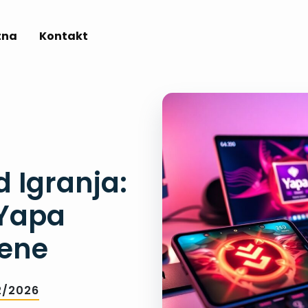
tna
Kontakt
d Igranja:
 Yapa
jene
2/2026