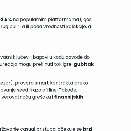
~
2.5%
na popularnim platformama), gas
ug pull”-a ili pada vrednosti kolekcije, a
atni ključevi i bagovi u kodu dovode do
uređaja mogu prekinuti tok igre;
gubitak
Trezor), provera smart kontrakta preko
ovanje seed fraza offline. Takođe,
ju verovatnoću grešaka i
finansijskih
državanje casual pristupa; očekuje se
brzi