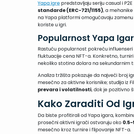
Yapa igre
predstavljaju seriju casual i P
standarde (ERC-721/1155)
, a mehanike 
na Yapa platformi omogućavaju zamenu tok
koriste u igri.
Popularnost Yapa Iga
Rastuću popularnost pokreću influenseri i 
fluktuacije cena NFT-a. Konkretno, turni
nekoliko stotina dolara na sekundarnim tr
Analiza tržišta pokazuje da najveći broj 
mesečno za aktivne korisnike; studija iz F
prevara i volatilnosti
, dok je pozitivno 
Kako Zaraditi Od I
Da biste profitirali od Yapa igara, komb
prosečni aktivni igrači ostvaruju oko
0.5-
mesečno kroz turnire i flipovanje NFT-a.