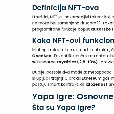
Definicija NFT-ova
U suštini, NFT je „nezamenljivi token“ koj
ne može biti zamenjena drugom 1:1. Token 
programirane funkcije poput
autorske 
Kako NFT-ovi funkcion
Minting kreira token u smart kontraktu, 
OpenSea
. TokenURI upućuje na datotek
sekundarne
royalties (2,5-10%)
i provizi
Dublje, postoje dva modela: metapodaci m
skuplji, ali trajniji. U praksi Ethereum ga
poštuju smart kontrakt, ali
izloženost p
Yapa Igre: Osnovne
Šta su Yapa Igre?