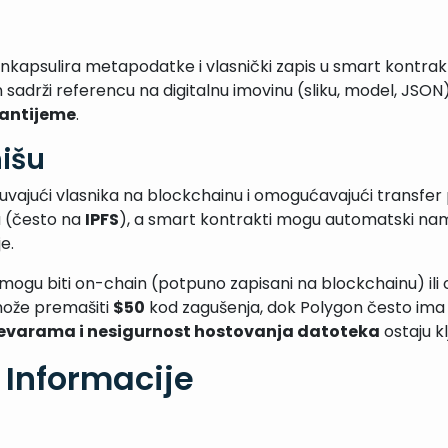
i enkapsulira metapodatke i vlasnički zapis u smart kontrak
sadrži referencu na digitalnu imovinu (sliku, model, JSON
tantijeme
.
išu
čuvajući vlasnika na blockchainu i omogućavajući transf
u (često na
IPFS
), a smart kontrakti mogu automatski nam
je.
ogu biti on-chain (potpuno zapisani na blockchainu) ili o
s može premašiti
$50
kod zagušenja, dok Polygon često im
revarama i nesigurnost hostovanja datoteka
ostaju kl
 Informacije