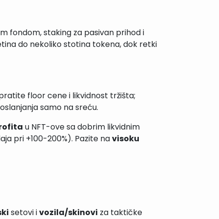
im fondom, staking za pasivan prihod i
ina do nekoliko stotina tokena, dok retki
tite floor cene i likvidnost tržišta;
z oslanjanja samo na sreću.
rofita
u NFT-ove sa dobrim likvidnim
odaja pri +100-200%). Pazite na
visoku
ki
setovi i
vozila/skinovi
za taktičke