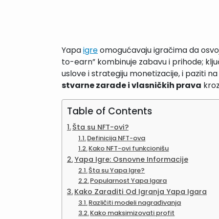
Yapa
igre
omogućavaju igračima da osvoj
to-earn” kombinuje zabavu i prihode; klju
uslove i strategiju monetizacije, i paziti n
stvarne zarade i vlasničkih prava
kroz
Table of Contents
Šta su NFT-ovi?
Definicija NFT-ova
Kako NFT-ovi funkcionišu
Yapa Igre: Osnovne Informacije
Šta su Yapa Igre?
Popularnost Yapa Igara
Kako Zaraditi Od Igranja Yapa Igara
Različiti modeli nagrađivanja
Kako maksimizovati profit