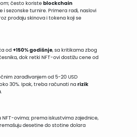
jom; često koriste
blockchain
 i sezonske turnire. Primera radi, naslovi
z prodaju skinova i tokena koji se
ača od
+150% godišnje
, sa kritikama zbog
esnika, dok retki NFT-ovi dostižu cene od
rosečnim zarađivanjem od 5-20 USD
a oko 30%. Ipak, treba računati na
rizik
.
nu NFT-ovima; prema iskustvima zajednice,
premašuju desetine do stotine dolara