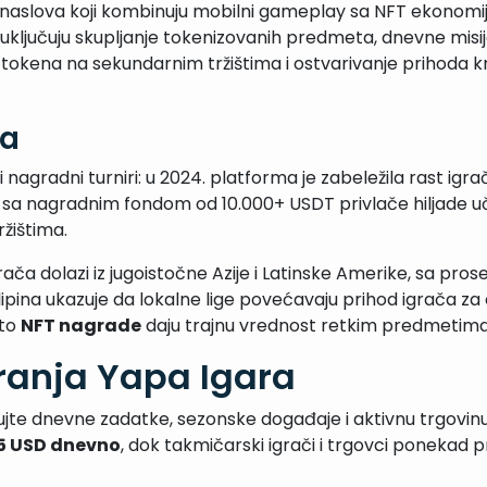
2E naslova koji kombinuju mobilni gameplay sa NFT ekonomi
uključuju skupljanje tokenizovanih predmeta, dnevne misije
ena na sekundarnim tržištima i ostvarivanje prihoda kro
ra
nagradni turniri: u 2024. platforma je zabeležila rast igr
ri sa nagradnim fondom od 10.000+ USDT privlače hiljade uč
žištima.
igrača dolazi iz jugoistočne Azije i Latinske Amerike, sa p
ilipina ukazuje da lokalne lige povećavaju prihod igrača z
što
NFT nagrade
daju trajnu vrednost retkim predmetima
granja Yapa Igara
inujte dnevne zadatke, sezonske događaje i aktivnu trgovi
5 USD dnevno
, dok takmičarski igrači i trgovci ponekad 