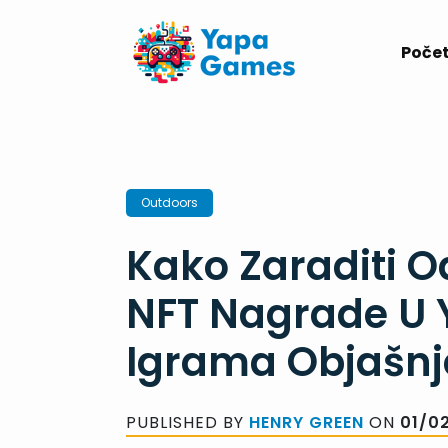
Skip
to
Poče
content
Outdoors
Kako Zaraditi O
NFT Nagrade U
Igrama Objašn
PUBLISHED BY
HENRY GREEN
ON
01/0