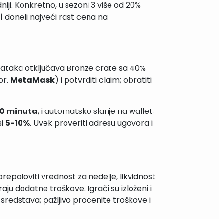
dniji. Konkretno, u sezoni 3 više od 20%
i
doneli najveći rast cena na
zadataka otključava Bronze crate sa 40%
pr.
MetaMask
) i potvrditi claim; obratiti
10 minuta
, i automatsko slanje na wallet;
si
5-10%
. Uvek proveriti adresu ugovora i
epoloviti vrednost za nedelje, likvidnost
aju dodatne troškove. Igrači su izloženi i
redstava; pažljivo procenite troškove i