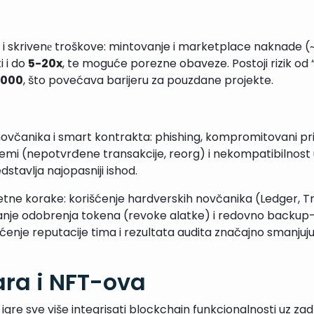
tne i skrivenе troškove: mintovanje i marketplace naknade (
 i do
5-20x
, te moguće porezne obaveze. Postoji rizik od “r
,000
, što povećava barijeru za pouzdane projekte.
ovčanika i smart kontrakta: phishing, kompromitovani priv
mi (nepotvrđene transakcije, reorg) i nekompatibilnost 
stavlja najopasniji ishod.
etne korake: korišćenje hardverskih novčanika (Ledger, 
avanje odobrenja tokena (revoke alatke) i redovno backup-
aćenje reputacije tima i rezultata audita značajno smanju
ra i NFT-ova
gre sve više integri­sati blockchain funkcionalnosti uz za