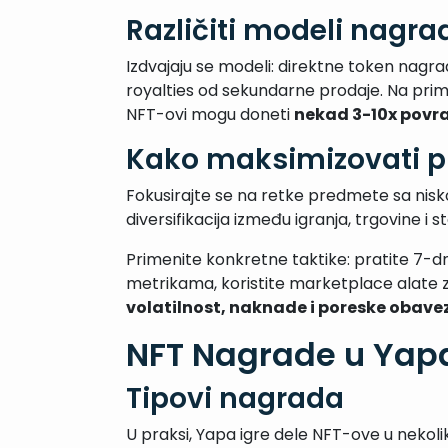
Različiti modeli nagra
Izdvajaju se modeli: direktne token nagra
royalties od sekundarne prodaje. Na prime
NFT-ovi mogu doneti
nekad 3-10x povr
Kako maksimizovati pr
Fokusirajte se na retke predmete sa niskom
diversifikacija između igranja, trgovine i
Primenite konkretne taktike: pratite 7-d
metrikama, koristite marketplace alate za 
volatilnost, naknade i poreske obave
NFT Nagrade u Yap
Tipovi nagrada
U praksi, Yapa igre dele NFT-ove u nekoli