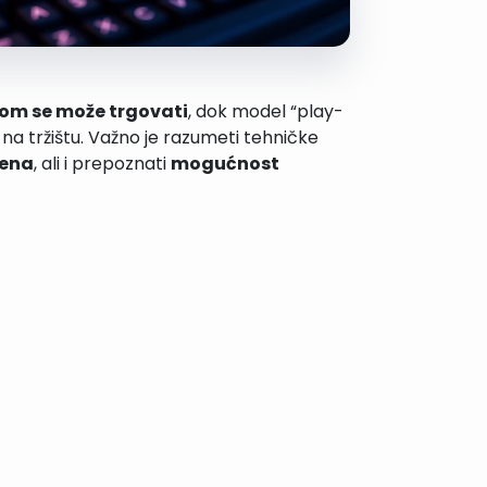
jom se može trgovati
, dok model “play-
na tržištu. Važno je razumeti tehničke
cena
, ali i prepoznati
mogućnost