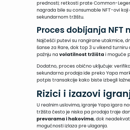
prednosti; retkosti prate Common-Lege
nagrada bile su consumable NFT-ovi koji
sekundarnom tržištu.
Proces dobijanja NFT
Najčešći putevi su rangirane utakmice, dn
šanse za Rare, dok top 3 u vikend turniru
pažnju na
volatilnost tržišta
i moguće pr
Dodatno, proces obično uključuje: verifik
sekundarna prodaja ide preko Yapa mark
potpis transakcije kako biste izbegli lažne
Rizici i izazovi igr
U realnim uslovima, igranje Yapa igara nos
tržišta često je niska pa prodaja traje da
prevarama i hakovima
, dok neadekvat
mogućnosti izlaza pre ulaganja.