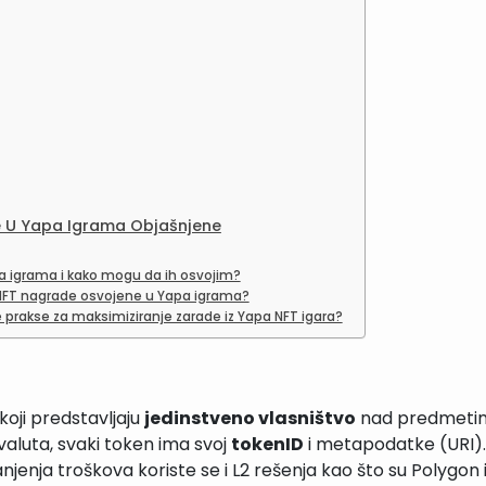
e U Yapa Igrama Objašnjene
a igrama i kako mogu da ih osvojim?
NFT nagrade osvojene u Yapa igrama?
bolje prakse za maksimiziranje zarade iz Yapa NFT igara?
koji predstavljaju
jedinstveno vlasništvo
nad predmetima k
ovaluta, svaki token ima svoj
tokenID
i metapodatke (URI).
anjenja troškova koriste se i L2 rešenja kao što su Polygon i