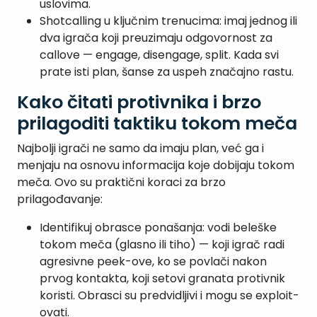
uslovima.
Shotcalling u ključnim trenucima: imaj jednog ili
dva igrača koji preuzimaju odgovornost za
callove — engage, disengage, split. Kada svi
prate isti plan, šanse za uspeh značajno rastu.
Kako čitati protivnika i brzo
prilagoditi taktiku tokom meča
Najbolji igrači ne samo da imaju plan, već ga i
menjaju na osnovu informacija koje dobijaju tokom
meča. Ovo su praktični koraci za brzo
prilagođavanje:
Identifikuj obrasce ponašanja: vodi beleške
tokom meča (glasno ili tiho) — koji igrač radi
agresivne peek-ove, ko se povlači nakon
prvog kontakta, koji setovi granata protivnik
koristi. Obrasci su predvidljivi i mogu se exploit-
ovati.