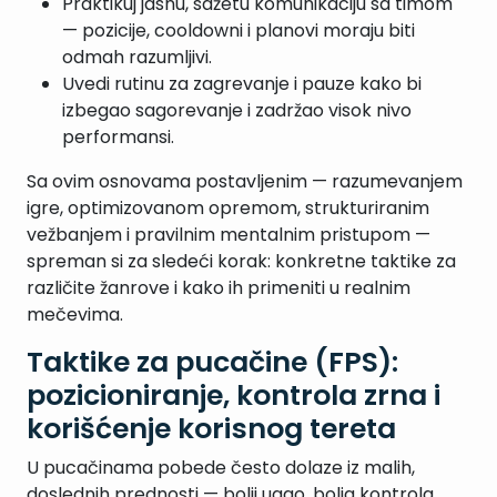
Praktikuj jasnu, sažetu komunikaciju sa timom
— pozicije, cooldowni i planovi moraju biti
odmah razumljivi.
Uvedi rutinu za zagrevanje i pauze kako bi
izbegao sagorevanje i zadržao visok nivo
performansi.
Sa ovim osnovama postavljenim — razumevanjem
igre, optimizovanom opremom, strukturiranim
vežbanjem i pravilnim mentalnim pristupom —
spreman si za sledeći korak: konkretne taktike za
različite žanrove i kako ih primeniti u realnim
mečevima.
Taktike za pucačine (FPS):
pozicioniranje, kontrola zrna i
korišćenje korisnog tereta
U pucačinama pobede često dolaze iz malih,
doslednih prednosti — bolji ugao, bolja kontrola