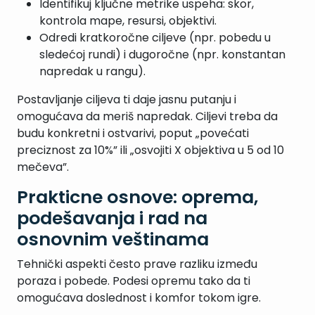
Identifikuj ključne metrike uspeha: skor,
kontrola mape, resursi, objektivi.
Odredi kratkoročne ciljeve (npr. pobedu u
sledećoj rundi) i dugoročne (npr. konstantan
napredak u rangu).
Postavljanje ciljeva ti daje jasnu putanju i
omogućava da meriš napredak. Ciljevi treba da
budu konkretni i ostvarivi, poput „povećati
preciznost za 10%” ili „osvojiti X objektiva u 5 od 10
mečeva”.
Prakticne osnove: oprema,
podešavanja i rad na
osnovnim veštinama
Tehnički aspekti često prave razliku između
poraza i pobede. Podesi opremu tako da ti
omogućava doslednost i komfor tokom igre.