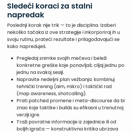
Sledeći koraci za stalni
napredak
Poslednji korak nije trik — to je disciplina. Izaberi
nekoliko tačaka iz ove strategije i inkorporiraj ih u
svoju rutinu, prateći rezultate i prilagođavajući se
kako napreduješ.
Pregledaj snimke svojih mečeva i beleži
konkretne greške koje ponavljaš; ciljaj jednu po
jednu na svakoj sesiji.
Napravite nedeljni plan vežbanja: kombinuj
tehnički trening (aim, mikro) i taktički rad
(map awareness, shotcalling).
Prati patched promene i meta-discourse da bi
znao koje taktike i builds su efikasni u trenutnoj
verziji igre.
Traži povratne informacije iz zajednice ili od
boljih igrača — konstruktivna kritika ubrzava