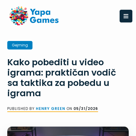
Skip
to
content
Gejming
Kako pobediti u video
igrama: praktičan vodič
sa taktika za pobedu u
igrama
PUBLISHED BY
HENRY GREEN
ON
05/31/2026