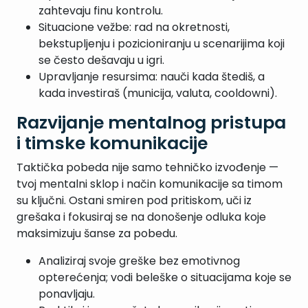
zahtevaju finu kontrolu.
Situacione vežbe: rad na okretnosti,
bekstupljenju i pozicioniranju u scenarijima koji
se često dešavaju u igri.
Upravljanje resursima: nauči kada štediš, a
kada investiraš (municija, valuta, cooldowni).
Razvijanje mentalnog pristupa
i timske komunikacije
Taktička pobeda nije samo tehničko izvođenje —
tvoj mentalni sklop i način komunikacije sa timom
su ključni. Ostani smiren pod pritiskom, uči iz
grešaka i fokusiraj se na donošenje odluka koje
maksimizuju šanse za pobedu.
Analiziraj svoje greške bez emotivnog
opterećenja; vodi beleške o situacijama koje se
ponavljaju.