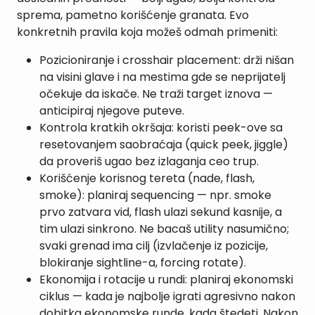
sprema, pametno korišćenje granata. Evo
konkretnih pravila koja možeš odmah primeniti:
Pozicioniranje i crosshair placement: drži nišan
na visini glave i na mestima gde se neprijatelj
očekuje da iskače. Ne traži target iznova —
anticipiraj njegove puteve.
Kontrola kratkih okršaja: koristi peek-ove sa
resetovanjem saobraćaja (quick peek, jiggle)
da proveriš ugao bez izlaganja ceo trup.
Korišćenje korisnog tereta (nade, flash,
smoke): planiraj sequencing — npr. smoke
prvo zatvara vid, flash ulazi sekund kasnije, a
tim ulazi sinkrono. Ne bacaš utility nasumično;
svaki grenad ima cilj (izvlačenje iz pozicije,
blokiranje sightline-a, forcing rotate).
Ekonomija i rotacije u rundi: planiraj ekonomski
ciklus — kada je najbolje igrati agresivno nakon
dobitka ekonomske runde, kada štedeti. Nakon