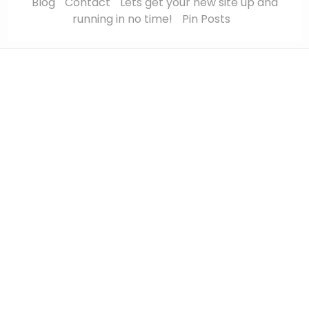
Blog
Contact
Lets get your new site up and
running in no time!
Pin Posts