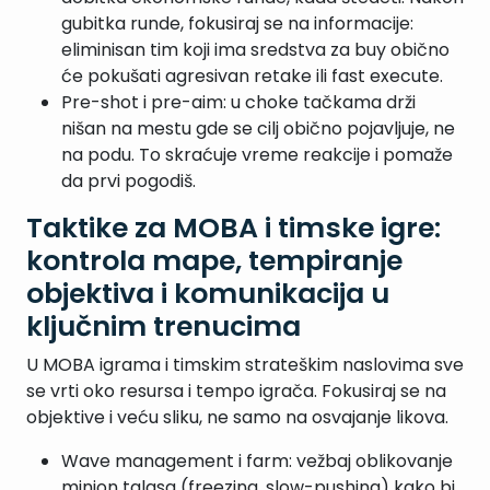
gubitka runde, fokusiraj se na informacije:
eliminisan tim koji ima sredstva za buy obično
će pokušati agresivan retake ili fast execute.
Pre-shot i pre-aim: u choke tačkama drži
nišan na mestu gde se cilj obično pojavljuje, ne
na podu. To skraćuje vreme reakcije i pomaže
da prvi pogodiš.
Taktike za MOBA i timske igre:
kontrola mape, tempiranje
objektiva i komunikacija u
ključnim trenucima
U MOBA igrama i timskim strateškim naslovima sve
se vrti oko resursa i tempo igrača. Fokusiraj se na
objektive i veću sliku, ne samo na osvajanje likova.
Wave management i farm: vežbaj oblikovanje
minion talasa (freezing, slow-pushing) kako bi