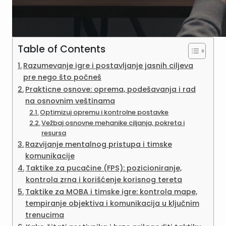
Table of Contents
Razumevanje igre i postavljanje jasnih ciljeva
pre nego što počneš
Prakticne osnove: oprema, podešavanja i rad
na osnovnim veštinama
Optimizuj opremu i kontrolne postavke
Vežbaj osnovne mehanike ciljanja, pokreta i
resursa
Razvijanje mentalnog pristupa i timske
komunikacije
Taktike za pucačine (FPS): pozicioniranje,
kontrola zrna i korišćenje korisnog tereta
Taktike za MOBA i timske igre: kontrola mape,
tempiranje objektiva i komunikacija u ključnim
trenucima