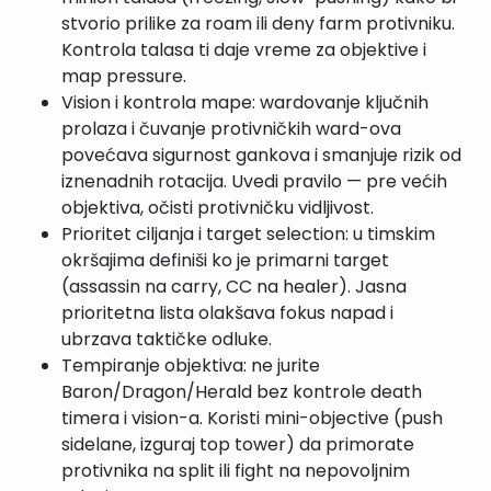
stvorio prilike za roam ili deny farm protivniku.
Kontrola talasa ti daje vreme za objektive i
map pressure.
Vision i kontrola mape: wardovanje ključnih
prolaza i čuvanje protivničkih ward-ova
povećava sigurnost gankova i smanjuje rizik od
iznenadnih rotacija. Uvedi pravilo — pre većih
objektiva, očisti protivničku vidljivost.
Prioritet ciljanja i target selection: u timskim
okršajima definiši ko je primarni target
(assassin na carry, CC na healer). Jasna
prioritetna lista olakšava fokus napad i
ubrzava taktičke odluke.
Tempiranje objektiva: ne jurite
Baron/Dragon/Herald bez kontrole death
timera i vision-a. Koristi mini-objective (push
sidelane, izguraj top tower) da primorate
protivnika na split ili fight na nepovoljnim