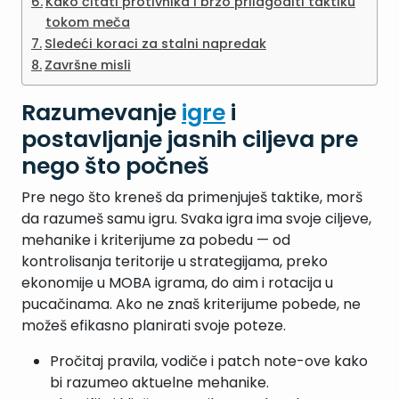
Kako čitati protivnika i brzo prilagoditi taktiku
tokom meča
Sledeći koraci za stalni napredak
Završne misli
Razumevanje
igre
i
postavljanje jasnih ciljeva pre
nego što počneš
Pre nego što kreneš da primenjuješ taktike, morš
da razumeš samu igru. Svaka igra ima svoje ciljeve,
mehanike i kriterijume za pobedu — od
kontrolisanja teritorije u strategijama, preko
ekonomije u MOBA igrama, do aim i rotacija u
pucačinama. Ako ne znaš kriterijume pobede, ne
možeš efikasno planirati svoje poteze.
Pročitaj pravila, vodiče i patch note-ove kako
bi razumeo aktuelne mehanike.