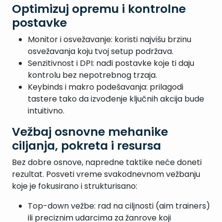
Optimizuj opremu i kontrolne
postavke
Monitor i osvežavanje: koristi najvišu brzinu
osvežavanja koju tvoj setup podržava.
Senzitivnost i DPI: nađi postavke koje ti daju
kontrolu bez nepotrebnog trzaja.
Keybinds i makro podešavanja: prilagodi
tastere tako da izvođenje ključnih akcija bude
intuitivno.
Vežbaj osnovne mehanike
ciljanja, pokreta i resursa
Bez dobre osnove, napredne taktike neće doneti
rezultat. Posveti vreme svakodnevnom vežbanju
koje je fokusirano i strukturisano:
Top-down vežbe: rad na ciljnosti (aim trainers)
ili preciznim udarcima za žanrove koji