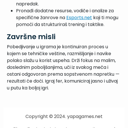
napredak.
Pronađi dodatne resurse, vodiče i analize za
specifične žanrove na
Esports.net
koji ti mogu
pomoći da strukturiraš trening i taktike.
Završne misli
Pobedjivanje u igrama je kontinuiran proces u
kojem se tehničke veštine, razmišljanje i navike
polako slažu u korist uspeha. Drži fokus na malim,
doslednim poboljšanjima, uči iz svakog meča i
ostani odgovoran prema sopstvenom napretku —
rezultati će doći. Igraj fer, komuniciraj jasno i uživaj
u putu ka boljoj igri.
Copyright © 2024. yapagames.net