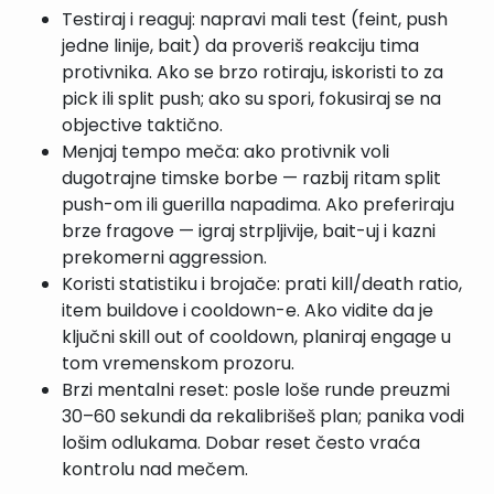
Testiraj i reaguj: napravi mali test (feint, push
jedne linije, bait) da proveriš reakciju tima
protivnika. Ako se brzo rotiraju, iskoristi to za
pick ili split push; ako su spori, fokusiraj se na
objective taktično.
Menjaj tempo meča: ako protivnik voli
dugotrajne timske borbe — razbij ritam split
push-om ili guerilla napadima. Ako preferiraju
brze fragove — igraj strpljivije, bait-uj i kazni
prekomerni aggression.
Koristi statistiku i brojače: prati kill/death ratio,
item buildove i cooldown-e. Ako vidite da je
ključni skill out of cooldown, planiraj engage u
tom vremenskom prozoru.
Brzi mentalni reset: posle loše runde preuzmi
30–60 sekundi da rekalibrišeš plan; panika vodi
lošim odlukama. Dobar reset često vraća
kontrolu nad mečem.