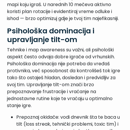
mapi koju igraš. U narednih 10 mečeva aktivno
koristi plan rotacije i evidentiraj vreme odluke i
ishod — brzo optimizuj gdje je tvoj tim najefikasniji.
Psihološka dominacija i
upravljanje tilt-om
Tehnike i map awareness su važni, ali psihološki
aspekt često odvaja dobre igrače od vrhunskih.
Psihološka dominacija nije potreba da vređaš
protivnika, već sposobnost da kontrolišeš tok igre
tako što ostaješ hladan, dosledan i predvidljiv za
svoj tim. Upravljanje tilt-om znači brzo
prepoznavanje frustracije i vraćanje na
jednostavne rutine koje te vraćaju u optimalno
stanje igre.
Prepoznaj okidače: vodi dnevnik šta te baca u
tilt (loss streak, tehnički problemi, toxic tim) i