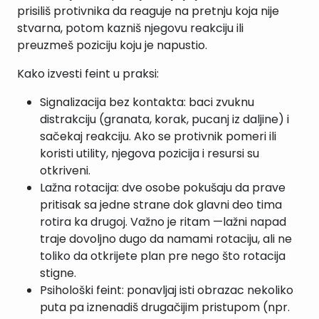
prisiliš protivnika da reaguje na pretnju koja nije
stvarna, potom kazniš njegovu reakciju ili
preuzmeš poziciju koju je napustio.
Kako izvesti feint u praksi:
Signalizacija bez kontakta: baci zvuknu
distrakciju (granata, korak, pucanj iz daljine) i
sačekaj reakciju. Ako se protivnik pomeri ili
koristi utility, njegova pozicija i resursi su
otkriveni.
Lažna rotacija: dve osobe pokušaju da prave
pritisak sa jedne strane dok glavni deo tima
rotira ka drugoj. Važno je ritam —lažni napad
traje dovoljno dugo da namami rotaciju, ali ne
toliko da otkrijete plan pre nego što rotacija
stigne.
Psihološki feint: ponavljaj isti obrazac nekoliko
puta pa iznenadiš drugačijim pristupom (npr.