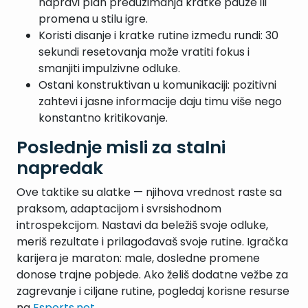
napravi plan preduzimanja kratke pauze ili
promena u stilu igre.
Koristi disanje i kratke rutine između rundi: 30
sekundi resetovanja može vratiti fokus i
smanjiti impulzivne odluke.
Ostani konstruktivan u komunikaciji: pozitivni
zahtevi i jasne informacije daju timu više nego
konstantno kritikovanje.
Poslednje misli za stalni
napredak
Ove taktike su alatke — njihova vrednost raste sa
praksom, adaptacijom i svrsishodnom
introspekcijom. Nastavi da beležiš svoje odluke,
meriš rezultate i prilagođavaš svoje rutine. Igračka
karijera je maraton: male, dosledne promene
donose trajne pobjede. Ako želiš dodatne vežbe za
zagrevanje i ciljane rutine, pogledaj korisne resurse
na
Esports.net
.