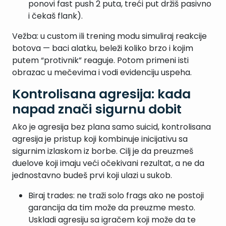
ponovi fast push 2 puta, treći put držiš pasivno
i čekaš flank).
Vežba: u custom ili trening modu simuliraj reakcije
botova — baci alatku, beleži koliko brzo i kojim
putem “protivnik” reaguje. Potom primeni isti
obrazac u mečevima i vodi evidenciju uspeha.
Kontrolisana agresija: kada
napad znači sigurnu dobit
Ako je agresija bez plana samo suicid, kontrolisana
agresija je pristup koji kombinuje inicijativu sa
sigurnim izlaskom iz borbe. Cilj je da preuzmeš
duelove koji imaju veći očekivani rezultat, a ne da
jednostavno budeš prvi koji ulazi u sukob.
Biraj trades: ne traži solo frags ako ne postoji
garancija da tim može da preuzme mesto.
Uskladi agresiju sa igračem koji može da te