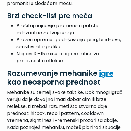
promeniti u sledećem meču.
Brzi check-list pre meča
Pročitaj najnovije promene u patchu
relevantne za tvoju ulogu.
Proveri opremu i podešavanja: ping, bind-ove,
sensitivitet i grafiku.
Napavi 10–15 minuta ciljane rutine za
preciznost i reflekse.
Razumevanje mehanike
igre
kao neosporna prednost
Mehanike su temelj svake taktike. Dok mnogi igrači
veruju da je dovoljno imati dobar aim ili brze
reflekse, ti trebaš razumeti šta stvarno daje
prednost: hitbox, recoil pattern, cooldown
vremena, sightlines i vremenski prozori za akcije.
Kada poznaješ mehaniku, možeš planirati situacije