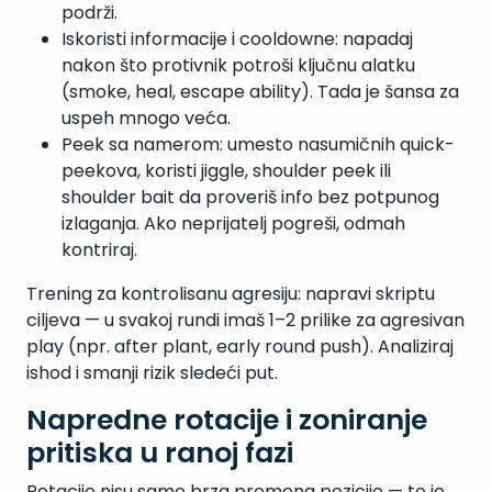
podrži.
Iskoristi informacije i cooldowne: napadaj
nakon što protivnik potroši ključnu alatku
(smoke, heal, escape ability). Tada je šansa za
uspeh mnogo veća.
Peek sa namerom: umesto nasumičnih quick-
peekova, koristi jiggle, shoulder peek ili
shoulder bait da proveriš info bez potpunog
izlaganja. Ako neprijatelj pogreši, odmah
kontriraj.
Trening za kontrolisanu agresiju: napravi skriptu
ciljeva — u svakoj rundi imaš 1–2 prilike za agresivan
play (npr. after plant, early round push). Analiziraj
ishod i smanji rizik sledeći put.
Napredne rotacije i zoniranje
pritiska u ranoj fazi
Rotacije nisu samo brza promena pozicije — to je