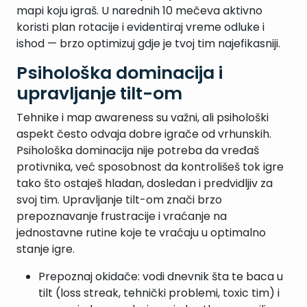
mapi koju igraš. U narednih 10 mečeva aktivno
koristi plan rotacije i evidentiraj vreme odluke i
ishod — brzo optimizuj gdje je tvoj tim najefikasniji.
Psihološka dominacija i
upravljanje tilt-om
Tehnike i map awareness su važni, ali psihološki
aspekt često odvaja dobre igrače od vrhunskih.
Psihološka dominacija nije potreba da vređaš
protivnika, već sposobnost da kontrolišeš tok igre
tako što ostaješ hladan, dosledan i predvidljiv za
svoj tim. Upravljanje tilt-om znači brzo
prepoznavanje frustracije i vraćanje na
jednostavne rutine koje te vraćaju u optimalno
stanje igre.
Prepoznaj okidače: vodi dnevnik šta te baca u
tilt (loss streak, tehnički problemi, toxic tim) i