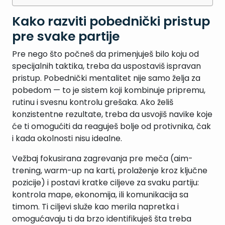
Kako razviti pobednički pristup
pre svake partije
Pre nego što počneš da primenjuješ bilo koju od
specijalnih taktika, treba da uspostaviš ispravan
pristup. Pobednički mentalitet nije samo želja za
pobedom — to je sistem koji kombinuje pripremu,
rutinu i svesnu kontrolu grešaka. Ako želiš
konzistentne rezultate, treba da usvojiš navike koje
će ti omogućiti da reaguješ bolje od protivnika, čak
i kada okolnosti nisu idealne.
Vežbaj fokusirana zagrevanja pre meča (aim-
trening, warm-up na karti, prolaženje kroz ključne
pozicije) i postavi kratke ciljeve za svaku partiju:
kontrola mape, ekonomija, ili komunikacija sa
timom. Ti ciljevi služe kao merila napretka i
omogućavaju ti da brzo identifikuješ šta treba