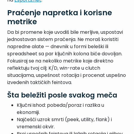
Praćenje napretka i korisne
metrike
Da bi promene koje uvodiš bile merljive, uspostavi
jednostavan sistem praćenja. Ne moraš koristiti
napredne alate — dnevnik u formi beleški ili
spreadsheet sa par ključnih kolona biće dovoljan.
Fokusiraj se na nekoliko metrike koje direktno
reflektuju tvoj cilj: K/D, win-rate u clutch
situacijama, uspešnost rotacija i procenat uspešno
izvedenih taktičkih feintova.
Šta beležiti posle svakog meča
Ključni ishod: pobeda/poraz i razlika u
ekonomiji.
Najčešći uzrok smrti (peek, utility, flank) i
vremenski okvir.
Broj uspešnih feintova ili lažnih rotacija i njihov