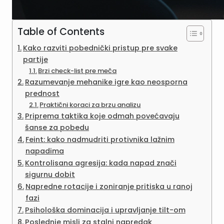
Table of Contents
Kako razviti pobednički pristup pre svake
partije
Brzi check-list pre meča
Razumevanje mehanike igre kao neosporna
prednost
Praktični koraci za brzu analizu
Priprema taktika koje odmah povećavaju
šanse za pobedu
Feint: kako nadmudriti protivnika lažnim
napadima
Kontrolisana agresija: kada napad znači
sigurnu dobit
Napredne rotacije i zoniranje pritiska u ranoj
fazi
Psihološka dominacija i upravljanje tilt-om
Poslednje misli za stalni napredak