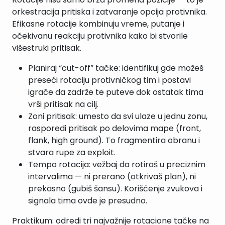
orkestracija pritiska i zatvaranje opcija protivnika.
Efikasne rotacije kombinuju vreme, putanje i
očekivanu reakciju protivnika kako bi stvorile
višestruki pritisak.
Planiraj “cut-off” tačke: identifikuj gde možeš
preseći rotaciju protivničkog tim i postavi
igrače da zadrže te puteve dok ostatak tima
vrši pritisak na cilj.
Zoni pritisak: umesto da svi ulaze u jednu zonu,
rasporedi pritisak po delovima mape (front,
flank, high ground). To fragmentira obranu i
stvara rupe za exploit.
Tempo rotacija: vežbaj da rotiraš u preciznim
intervalima — ni prerano (otkrivaš plan), ni
prekasno (gubiš šansu). Korišćenje zvukova i
signala tima ovde je presudno.
Praktikum: odredi tri najvažnije rotacione tačke na