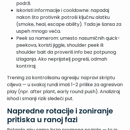
podrži.
Iskoristi informacije i cooldowne: napadaj
nakon što protivnik potroši ključnu alatku
(smoke, heal, escape ability). Tada je šansa za
uspeh mnogo veća.
Peek sa namerom: umesto nasumičnih quick-
peekova, koristi jiggle, shoulder peek ili
shoulder bait da proveriš info bez potpunog
izlaganja. Ako neprijatelj pogreši, odmah
kontriraj.
Trening za kontrolisanu agresiju: napravi skriptu
ciljeva — u svakoj rundi imaš 1–2 prilike za agresivan
play (npr. after plant, early round push). Analiziraj
ishod i smanji rizik sledeći put.
Napredne rotacije i zoniranje
pritiska u ranoj fazi
Rotacije nisu samo brza promena pozicije — to je