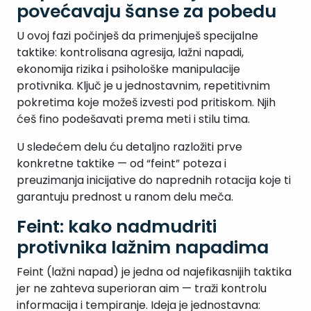
povećavaju šanse za pobedu
U ovoj fazi počinješ da primenjuješ specijalne
taktike: kontrolisana agresija, lažni napadi,
ekonomija rizika i psihološke manipulacije
protivnika. Ključ je u jednostavnim, repetitivnim
pokretima koje možeš izvesti pod pritiskom. Njih
ćeš fino podešavati prema meti i stilu tima.
U sledećem delu ću detaljno razložiti prve
konkretne taktike — od “feint” poteza i
preuzimanja inicijative do naprednih rotacija koje ti
garantuju prednost u ranom delu meča.
Feint: kako nadmudriti
protivnika lažnim napadima
Feint (lažni napad) je jedna od najefikasnijih taktika
jer ne zahteva superioran aim — traži kontrolu
informacija i tempiranje. Ideja je jednostavna: