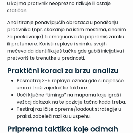
u kojima protivnik neoprezno rizikuje ili ostaje
statičan.
Analiziranje ponavljajućih obrazaca u ponašanju
protivnika (npr. skakanje na istim mestima, sinonim
za peekovanje) ti omogućava da pripremiš zamku
ili protumere. Koristi replaye i snimke svojih
mečeva da identifikuješ tačke gde gubiš inicijativu i
pretvoriš te trenutke u prednosti.
Praktični koraci za brzu analizu
Posmatraj 3–5 replaya: označi gde si najčešće
umro i traži zajedničke faktore.
Uoči ključne “timings” na mapama koje igraš i
vežbaj dolazak na te pozicije tačno kada treba.
Testiraj različite opreme/loadout strategije u
praksi, zabeleži razliku u uspehu.
Priprema taktika koje odmah