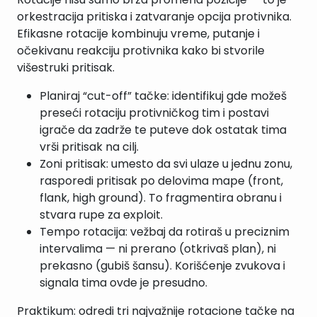
orkestracija pritiska i zatvaranje opcija protivnika.
Efikasne rotacije kombinuju vreme, putanje i
očekivanu reakciju protivnika kako bi stvorile
višestruki pritisak.
Planiraj “cut-off” tačke: identifikuj gde možeš
preseći rotaciju protivničkog tim i postavi
igrače da zadrže te puteve dok ostatak tima
vrši pritisak na cilj.
Zoni pritisak: umesto da svi ulaze u jednu zonu,
rasporedi pritisak po delovima mape (front,
flank, high ground). To fragmentira obranu i
stvara rupe za exploit.
Tempo rotacija: vežbaj da rotiraš u preciznim
intervalima — ni prerano (otkrivaš plan), ni
prekasno (gubiš šansu). Korišćenje zvukova i
signala tima ovde je presudno.
Praktikum: odredi tri najvažnije rotacione tačke na