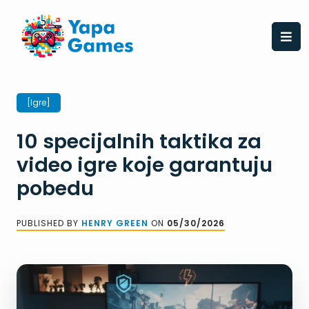
Skip
to
content
[Igre]
10 specijalnih taktika za
video igre koje garantuju
pobedu
PUBLISHED BY
HENRY GREEN
ON
05/30/2026