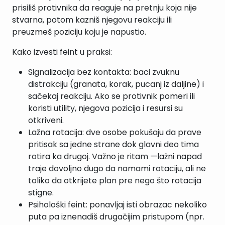
prisiliš protivnika da reaguje na pretnju koja nije
stvarna, potom kazniš njegovu reakciju ili
preuzmeš poziciju koju je napustio.
Kako izvesti feint u praksi:
Signalizacija bez kontakta: baci zvuknu
distrakciju (granata, korak, pucanj iz daljine) i
sačekaj reakciju. Ako se protivnik pomeri ili
koristi utility, njegova pozicija i resursi su
otkriveni.
Lažna rotacija: dve osobe pokušaju da prave
pritisak sa jedne strane dok glavni deo tima
rotira ka drugoj. Važno je ritam —lažni napad
traje dovoljno dugo da namami rotaciju, ali ne
toliko da otkrijete plan pre nego što rotacija
stigne.
Psihološki feint: ponavljaj isti obrazac nekoliko
puta pa iznenadiš drugačijim pristupom (npr.