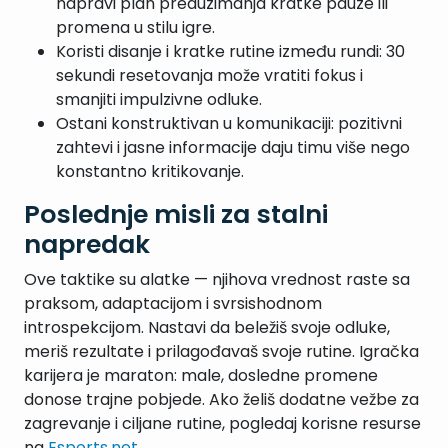
napravi plan preduzimanja kratke pauze ili
promena u stilu igre.
Koristi disanje i kratke rutine između rundi: 30
sekundi resetovanja može vratiti fokus i
smanjiti impulzivne odluke.
Ostani konstruktivan u komunikaciji: pozitivni
zahtevi i jasne informacije daju timu više nego
konstantno kritikovanje.
Poslednje misli za stalni
napredak
Ove taktike su alatke — njihova vrednost raste sa
praksom, adaptacijom i svrsishodnom
introspekcijom. Nastavi da beležiš svoje odluke,
meriš rezultate i prilagođavaš svoje rutine. Igračka
karijera je maraton: male, dosledne promene
donose trajne pobjede. Ako želiš dodatne vežbe za
zagrevanje i ciljane rutine, pogledaj korisne resurse
na
Esports.net
.