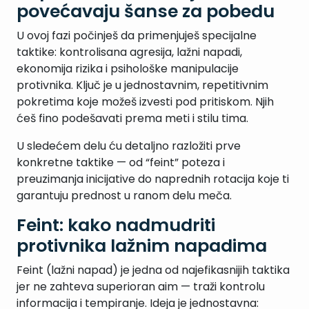
povećavaju šanse za pobedu
U ovoj fazi počinješ da primenjuješ specijalne
taktike: kontrolisana agresija, lažni napadi,
ekonomija rizika i psihološke manipulacije
protivnika. Ključ je u jednostavnim, repetitivnim
pokretima koje možeš izvesti pod pritiskom. Njih
ćeš fino podešavati prema meti i stilu tima.
U sledećem delu ću detaljno razložiti prve
konkretne taktike — od “feint” poteza i
preuzimanja inicijative do naprednih rotacija koje ti
garantuju prednost u ranom delu meča.
Feint: kako nadmudriti
protivnika lažnim napadima
Feint (lažni napad) je jedna od najefikasnijih taktika
jer ne zahteva superioran aim — traži kontrolu
informacija i tempiranje. Ideja je jednostavna: