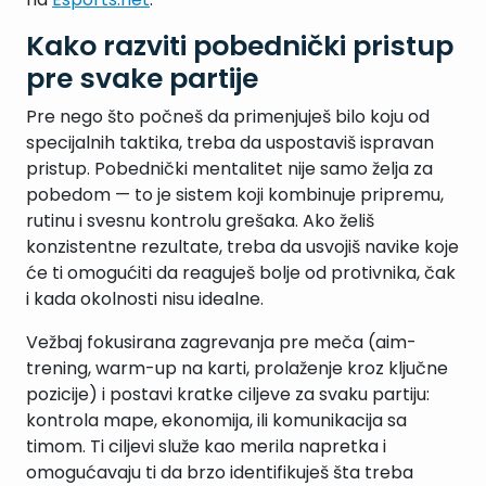
Kako razviti pobednički pristup
pre svake partije
Pre nego što počneš da primenjuješ bilo koju od
specijalnih taktika, treba da uspostaviš ispravan
pristup. Pobednički mentalitet nije samo želja za
pobedom — to je sistem koji kombinuje pripremu,
rutinu i svesnu kontrolu grešaka. Ako želiš
konzistentne rezultate, treba da usvojiš navike koje
će ti omogućiti da reaguješ bolje od protivnika, čak
i kada okolnosti nisu idealne.
Vežbaj fokusirana zagrevanja pre meča (aim-
trening, warm-up na karti, prolaženje kroz ključne
pozicije) i postavi kratke ciljeve za svaku partiju:
kontrola mape, ekonomija, ili komunikacija sa
timom. Ti ciljevi služe kao merila napretka i
omogućavaju ti da brzo identifikuješ šta treba