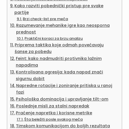
Kako razviti pobednički pristup pre svake
partije
Brzi check-list pre meča
Razumevanje mehanike igre kao neosporna
prednost
Praktični koraci za brzu analizu
Priprema taktika koje odmah povećavaju
šanse za pobedu
Feint: kako nadmudriti protivnika lažnim
napadima
Kontrolisana agresija: kada napad znači
sigurnu dobit
Napredne rotacije i zoniranje pritiska u ranoj
fazi
Psihološka dominacija i upravljanje tilt-om
Poslednje misli za stalni napredak
Praćenje napretka i korisne metrike
Šta beležiti posle svakog meča
Timskom komunikacijom do boljih rezultata