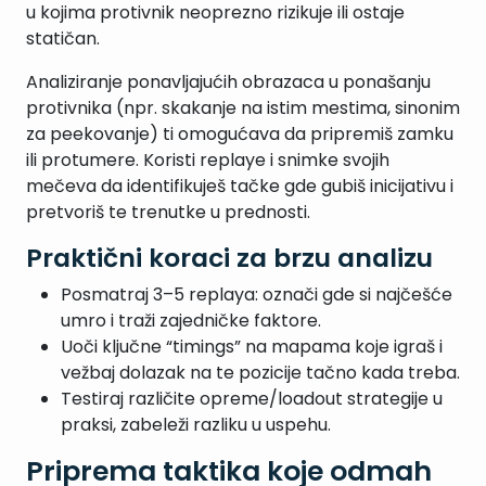
u kojima protivnik neoprezno rizikuje ili ostaje
statičan.
Analiziranje ponavljajućih obrazaca u ponašanju
protivnika (npr. skakanje na istim mestima, sinonim
za peekovanje) ti omogućava da pripremiš zamku
ili protumere. Koristi replaye i snimke svojih
mečeva da identifikuješ tačke gde gubiš inicijativu i
pretvoriš te trenutke u prednosti.
Praktični koraci za brzu analizu
Posmatraj 3–5 replaya: označi gde si najčešće
umro i traži zajedničke faktore.
Uoči ključne “timings” na mapama koje igraš i
vežbaj dolazak na te pozicije tačno kada treba.
Testiraj različite opreme/loadout strategije u
praksi, zabeleži razliku u uspehu.
Priprema taktika koje odmah