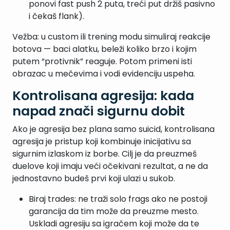
ponovi fast push 2 puta, treći put držiš pasivno
i čekaš flank).
Vežba: u custom ili trening modu simuliraj reakcije
botova — baci alatku, beleži koliko brzo i kojim
putem “protivnik” reaguje. Potom primeni isti
obrazac u mečevima i vodi evidenciju uspeha.
Kontrolisana agresija: kada
napad znači sigurnu dobit
Ako je agresija bez plana samo suicid, kontrolisana
agresija je pristup koji kombinuje inicijativu sa
sigurnim izlaskom iz borbe. Cilj je da preuzmeš
duelove koji imaju veći očekivani rezultat, a ne da
jednostavno budeš prvi koji ulazi u sukob.
Biraj trades: ne traži solo frags ako ne postoji
garancija da tim može da preuzme mesto.
Uskladi agresiju sa igračem koji može da te