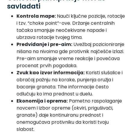
savladati
Kontrola mape:
Nauči ključne pozicije, rotacije
i tzv. “choke point”-ove. Držanje centralnih
tačaka smanjuje neočekivane napade i
ubrzava rotacije tvojeg tima.
Predviđanje i pre-aim:
Uvežbaj pozicioniranje
nišana na nivoima gde protivnik najčešće izlazi.
Pre-aim smanjuje vreme reakcije i povećava
procenat prvih pogodaka.
Zvuk kao izvor informacija:
Koristi slušalice i
obraćaj pažnju na korake, punjenja oružja i
bacanje granata. Tihe informacije često
odlučuju ko ima prednost u duelu.
Ekonomija i oprema:
Pametno raspolaganje
novcem i izbor opreme (okviri, prigušivači,
granate) daje kontinuiranu prednost i
onemogućava protivniku da koristi tvoju
slabost.