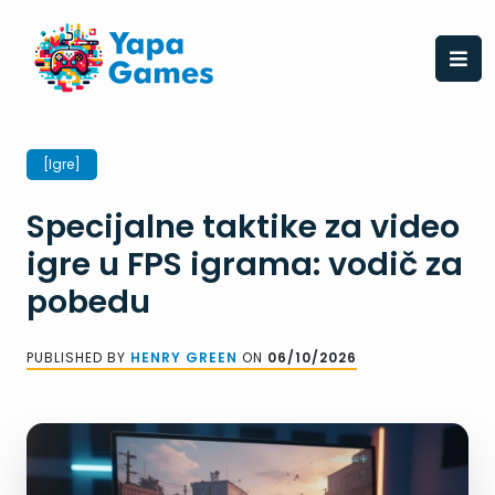
Skip
to
content
[Igre]
Specijalne taktike za video
igre u FPS igrama: vodič za
pobedu
PUBLISHED BY
HENRY GREEN
ON
06/10/2026