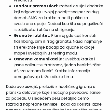
vrednosti.
Loadout prema ulozi:
Izaberi oružja i dodatke
koji odgovaraju tvojoj poziciji—snajper za dug
domet, SMG za kratke rupe ili puška za
svestrane opcije. Dodaci kao što su prigušivači
i stabilizatori utiču na stil igranja.
Granate i utilitet:
Planiraj gde ćeš koristiti
flashbang, dim ili frag granatu. Nauči najmanje
tri efektnte linije bačaja za ključne lokacije
mape i uvežbaj ih u trening modu.
Osnovna komunikacija:
Uvežbaj kratke i
jasne callout-e: “rotiram”, “jedan health”, “čist
A”, “zauzimam flank”. Kratke informacije
omogućavaju brže odluke tima.
Kada ovo usvojiš, prelaziš iz haotičnog igranja u
plansko delovanje koje značajno povećava šanse
za pobedu. U sledećem delu detaljno ćemo
razraditi napredne tehnike—kako da koristiš lažne