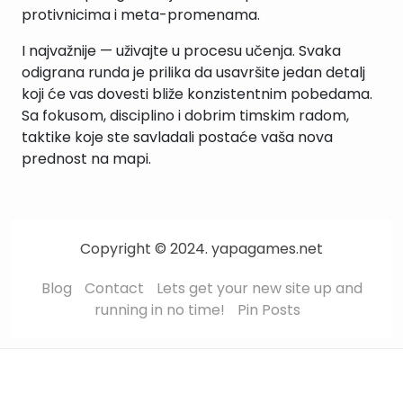
protivnicima i meta-promenama.
I najvažnije — uživajte u procesu učenja. Svaka
odigrana runda je prilika da usavršite jedan detalj
koji će vas dovesti bliže konzistentnim pobedama.
Sa fokusom, disciplino i dobrim timskim radom,
taktike koje ste savladali postaće vaša nova
prednost na mapi.
Copyright © 2024. yapagames.net
Blog
Contact
Lets get your new site up and
running in no time!
Pin Posts