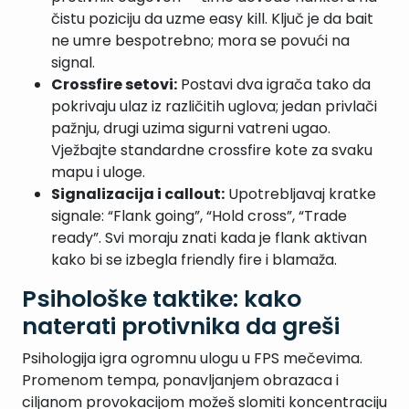
čistu poziciju da uzme easy kill. Ključ je da bait
ne umre bespotrebno; mora se povući na
signal.
Crossfire setovi:
Postavi dva igrača tako da
pokrivaju ulaz iz različitih uglova; jedan privlači
pažnju, drugi uzima sigurni vatreni ugao.
Vježbajte standardne crossfire kote za svaku
mapu i uloge.
Signalizacija i callout:
Upotrebljavaj kratke
signale: “Flank going”, “Hold cross”, “Trade
ready”. Svi moraju znati kada je flank aktivan
kako bi se izbegla friendly fire i blamaža.
Psihološke taktike: kako
naterati protivnika da greši
Psihologija igra ogromnu ulogu u FPS mečevima.
Promenom tempa, ponavljanjem obrazaca i
ciljanom provokacijom možeš slomiti koncentraciju