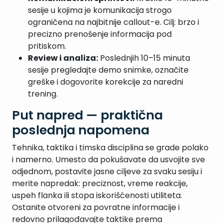
sesije u kojima je komunikacija strogo
ograničena na najbitnije callout-e. Cilj: brzo i
precizno prenošenje informacija pod
pritiskom.
Review i analiza:
Poslednjih 10–15 minuta
sesije pregledajte demo snimke, označite
greške i dogovorite korekcije za naredni
trening.
Put napred — praktična
poslednja napomena
Tehnika, taktika i timska disciplina se grade polako
i namerno. Umesto da pokušavate da usvojite sve
odjednom, postavite jasne ciljeve za svaku sesiju i
merite napredak: preciznost, vreme reakcije,
uspeh flanka ili stopa iskorišćenosti utiliteta.
Ostanite otvoreni za povratne informacije i
redovno prilagođavajte taktike prema