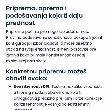
Priprema, oprema i
podešavanja koja ti daju
prednost
Priprema počinje pre nego što uđeš u meč.
Pravilno podešavanje senzitivnosti, bekupa ključnih
konfiguracija i izbor loadout-a može direktno
uticati na tvoju efikasnost. Izmeni postavke pre-
igranja kako bi imale konzistentan osećaj i
minimiziraj distrakcije.
Konkretnu pripremu možeš
obaviti ovako:
Senzitivnost i DPI:
Testiraj nekoliko vrednosti
u trening modu i zabeleži onu koja ti
omogućava precizno pre-aim i brze korekcije.
Konzistentnost je važnija od ekstremnih