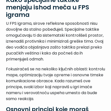
menjaju ishod meča u FPS
igrama
U FPS igrama, sirove refleksne sposobnosti nisu
dovoljne da stalno pobeđuješ. Specijalne taktike
omogućavaju ti da sistematski kontrolišeš prostor,
iznenadiš protivnika i minimiziraš greške tima. Ovaj
deo vodiča objašnjava zašto taktika prelazi preko
pucačkih veština i kako da počneš da ih
primenjuješ odmah.
Fokusiraćeš se na nekoliko ključnih oblasti: kontrolu
mape, optimizaciju tvoje opreme i osnovne timske
komunikacione obrasce. Kada razumeš ove
principe, svaki izbor koji napraviš u igri imaće
nameru i verovatnoću uspeha umesto da bude
samo reakcija.
Osnovni principi koje moraš