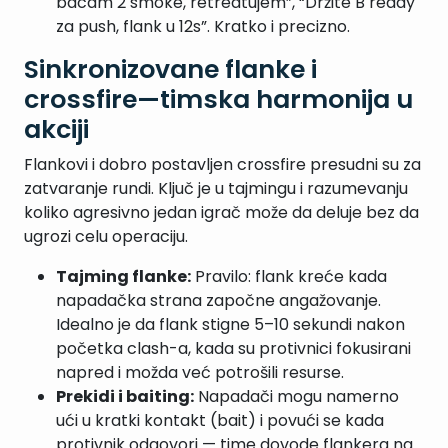
bacam 2 smoke, retreatujem”, “Držite B ready
za push, flank u 12s”. Kratko i precizno.
Sinkronizovane flanke i
crossfire—timska harmonija u
akciji
Flankovi i dobro postavljen crossfire presudni su za
zatvaranje rundi. Ključ je u tajmingu i razumevanju
koliko agresivno jedan igrač može da deluje bez da
ugrozi celu operaciju.
Tajming flanke:
Pravilo: flank kreće kada
napadačka strana započne angažovanje.
Idealno je da flank stigne 5–10 sekundi nakon
početka clash-a, kada su protivnici fokusirani
napred i možda već potrošili resurse.
Prekidi i baiting:
Napadači mogu namerno
ući u kratki kontakt (bait) i povući se kada
protivnik odgovori — time dovode flankera na