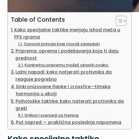
Table of Contents
Kako specijalne taktike menjaju ishod meča u
FPS igrama
Osnovni principi koje moraš savladati
Priprema, oprema i podešavanja koja ti daju
prednost
Konkretnu pripremu možeš obaviti ovako:
Lažni napadi: kako natjerati protivnika da
reaguje pogrešno
Sinkronizovane flanke i crossfire—timska
harmonija u akciji
Psihološke taktike: kako naterati protivnika da
greši
Drillovi i scenariji za trening
Put napred — praktična poslednja napomena
Kako specijalne taktike