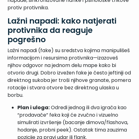
napade, sinkronizovane flanke i psihološke trikove
protiv protivnika.
Lažni napadi: kako natjerati
protivnika da reaguje
pogrešno
Lažni napadi (fake) su sredstva kojima manipulišeš
informacijom i resursima protivnika—izazoveš
njihov odgovor na jednom delu mape kako bi
otvorio drugi. Dobro izvežen fake je često jeftiniji od
direktnog sukoba jer troši njihove granate, pomera
rotacije i stvara otvore bez direktnog ulaska u
borbu.
Plan i uloga:
Odredi jednog ili dva igrača kao
“prodavače” feka koji će zvučno i vizuelno
simulirati izvršenje (bacanje dimova/flashova,
hodanje, probni peek). Ostatak tima zauzima
pozicije za pravi udar ili flank.