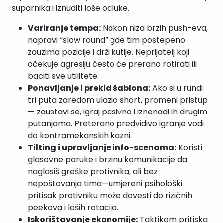
suparnika i iznuditi loše odluke.
Variranje tempa:
Nakon niza brzih push-eva,
napravi “slow round” gde tim postepeno
zauzima pozicije i drži kutije. Neprijatelj koji
očekuje agresiju često će prerano rotirati ili
baciti sve utilitete.
Ponavljanje i prekid šablona:
Ako si u rundi
tri puta zaredom ulazio short, promeni pristup
— zaustavi se, igraj pasivno i iznenadi ih drugim
putanjama. Preterano predvidivo igranje vodi
do kontramekanskih kazni.
Tilting i upravljanje info-scenama:
Koristi
glasovne poruke i brzinu komunikacije da
naglasiš greške protivnika, ali bez
nepoštovanja tima—umjereni psihološki
pritisak protivniku može dovesti do rizičnih
peekova i loših rotacija.
Iskorištavanje ekonomije:
Taktikom pritiska