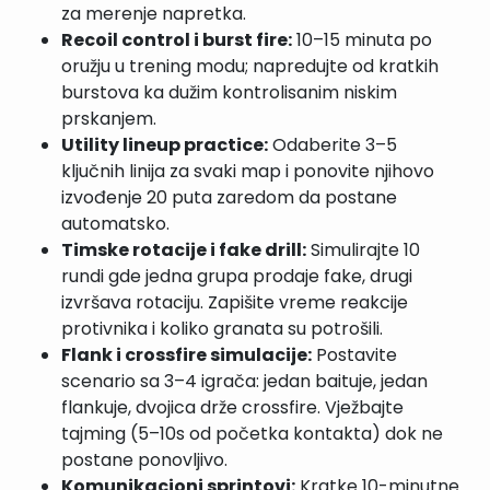
za merenje napretka.
Recoil control i burst fire:
10–15 minuta po
oružju u trening modu; napredujte od kratkih
burstova ka dužim kontrolisanim niskim
prskanjem.
Utility lineup practice:
Odaberite 3–5
ključnih linija za svaki map i ponovite njihovo
izvođenje 20 puta zaredom da postane
automatsko.
Timske rotacije i fake drill:
Simulirajte 10
rundi gde jedna grupa prodaje fake, drugi
izvršava rotaciju. Zapišite vreme reakcije
protivnika i koliko granata su potrošili.
Flank i crossfire simulacije:
Postavite
scenario sa 3–4 igrača: jedan baituje, jedan
flankuje, dvojica drže crossfire. Vježbajte
tajming (5–10s od početka kontakta) dok ne
postane ponovljivo.
Komunikacioni sprintovi:
Kratke 10-minutne