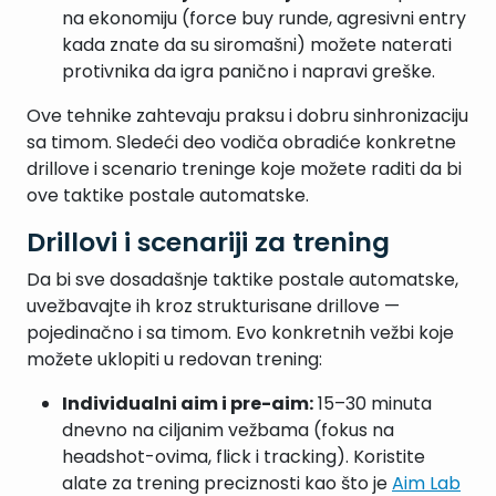
na ekonomiju (force buy runde, agresivni entry
kada znate da su siromašni) možete naterati
protivnika da igra panično i napravi greške.
Ove tehnike zahtevaju praksu i dobru sinhronizaciju
sa timom. Sledeći deo vodiča obradiće konkretne
drillove i scenario treninge koje možete raditi da bi
ove taktike postale automatske.
Drillovi i scenariji za trening
Da bi sve dosadašnje taktike postale automatske,
uvežbavajte ih kroz strukturisane drillove —
pojedinačno i sa timom. Evo konkretnih vežbi koje
možete uklopiti u redovan trening:
Individualni aim i pre-aim:
15–30 minuta
dnevno na ciljanim vežbama (fokus na
headshot-ovima, flick i tracking). Koristite
alate za trening preciznosti kao što je
Aim Lab