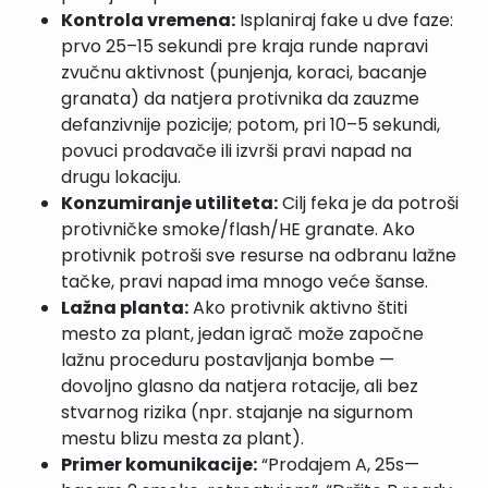
Kontrola vremena:
Isplaniraj fake u dve faze:
prvo 25–15 sekundi pre kraja runde napravi
zvučnu aktivnost (punjenja, koraci, bacanje
granata) da natjera protivnika da zauzme
defanzivnije pozicije; potom, pri 10–5 sekundi,
povuci prodavače ili izvrši pravi napad na
drugu lokaciju.
Konzumiranje utiliteta:
Cilj feka je da potroši
protivničke smoke/flash/HE granate. Ako
protivnik potroši sve resurse na odbranu lažne
tačke, pravi napad ima mnogo veće šanse.
Lažna planta:
Ako protivnik aktivno štiti
mesto za plant, jedan igrač može započne
lažnu proceduru postavljanja bombe —
dovoljno glasno da natjera rotacije, ali bez
stvarnog rizika (npr. stajanje na sigurnom
mestu blizu mesta za plant).
Primer komunikacije:
“Prodajem A, 25s—